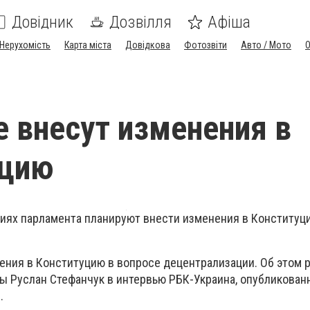
Довідник
Дозвілля
Афіша
Нерухомість
Карта міста
Довідкова
Фотозвіти
Авто / Мото
е внесут изменения в
уцию
иях парламента планируют внести изменения в Конституц
нения в Конституцию в вопросе децентрализации. Об этом 
ы Руслан Стефанчук в интервью РБК-Украина, опубликован
.