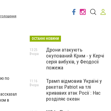
Оголошення
ОСТАННІ НОВИНИ
Дрони атакують
13:25
Вчора
окупований Крим - у Керчі
серія вибухів, у Феодосії
пожежа
ию по
Трамп відмовив Україні у
11:16
Вчора
ракетах Patriot на тлі
кривавих атак Росії : Нас
рассказал
розділяє океан
ном в