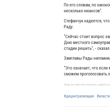
По его словам, по закон
несколько нюансов".
Стефанчук надеется, чт
Раду.
"Сейчас стоит вопрос за
Дню местного самоуправл
стадии решить", - сказал
Замглавы Рады напомнил
"Это означает, что если
сможем проголосовать за 
Якщо ви помітили помилку, виділіть нео
#децентрализация
#власти