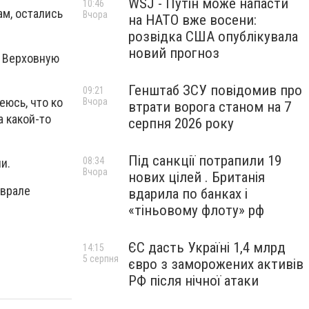
WSJ - Путін може напасти
10:46
ам, остались
Вчора
на НАТО вже восени:
розвідка США опублікувала
новий прогноз
в Верховную
Генштаб ЗСУ повідомив про
09:21
еюсь, что ко
Вчора
втрати ворога станом на 7
а какой-то
серпня 2026 року
Під санкції потрапили 19
08:34
и.
Вчора
нових цілей . Британія
еврале
вдарила по банках і
«тіньовому флоту» рф
ЄС дасть Україні 1,4 млрд
14:15
5 серпня
євро з заморожених активів
РФ після нічної атаки