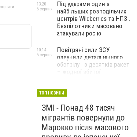
Під ударами один з
13:20
 оцінити
5 серпня
найбільших розподільчих
центрів Wildberries та НПЗ .
Безпілотники масовано
атакували росію
Повітряні сили ЗСУ
10:14
5 серпня
озвучили деталі нічного
обстрілу : з десятків ракет
– жодної збитої
ТОП НОВИНИ
ЗМІ - Понад 48 тисяч
мігрантів повернули до
Марокко після масового