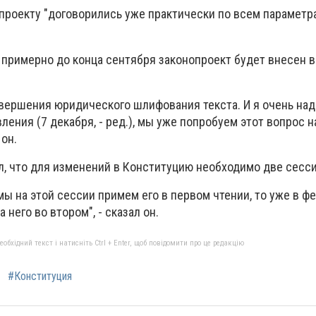
опроекту "договорились уже практически по всем параметр
о примерно до конца сентября законопроект будет внесен 
вершения юридического шлифования текста. И я очень над
ения (7 декабря, - ред.), мы уже попробуем этот вопрос н
 он.
, что для изменений в Конституцию необходимо две сесси
 мы на этой сессии примем его в первом чтении, то уже в ф
него во втором", - сказал он.
бхідний текст і натисніть Ctrl + Enter, щоб повідомити про це редакцію
#Конституция