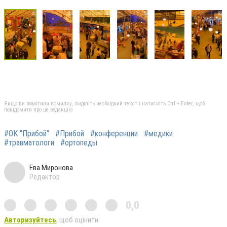
Якщо ви помітили помилку, виділіть необхідний текст і натисніть Ctrl + Enter, щоб
повідомити про це редакцію
#ОК "Прибой"
#Прибой
#конференции
#медики
#травматологи
#ортопеды
Ева Миронова
Редактор
0,0
Авторизуйтесь
, щоб оцінити