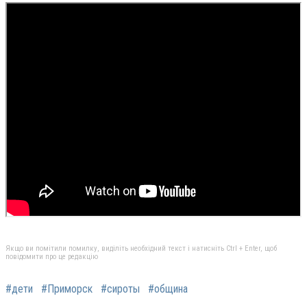
Якщо ви помітили помилку, виділіть необхідний текст і натисніть Ctrl + Enter, щоб
повідомити про це редакцію
#дети
#Приморск
#сироты
#община