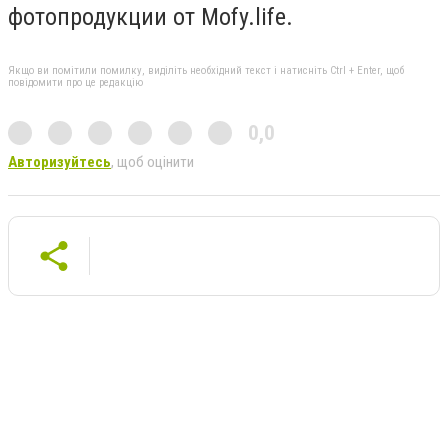
фотопродукции от Mofy.life.
Якщо ви помітили помилку, виділіть необхідний текст і натисніть Ctrl + Enter, щоб
повідомити про це редакцію
0,0
Авторизуйтесь
, щоб оцінити