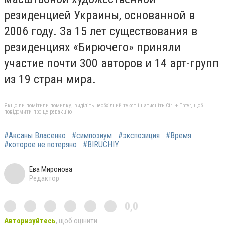
резиденцией Украины, основанной в
2006 году. За 15 лет существования в
резиденциях «Бирючего» приняли
участие почти 300 авторов и 14 арт-групп
из 19 стран мира.
Якщо ви помітили помилку, виділіть необхідний текст і натисніть Ctrl + Enter, щоб
повідомити про це редакцію
#Аксаны Власенко
#симпозиум
#экспозиция
#Время
#которое не потеряно
#BIRUCHIY
Ева Миронова
Редактор
0,0
Авторизуйтесь
, щоб оцінити