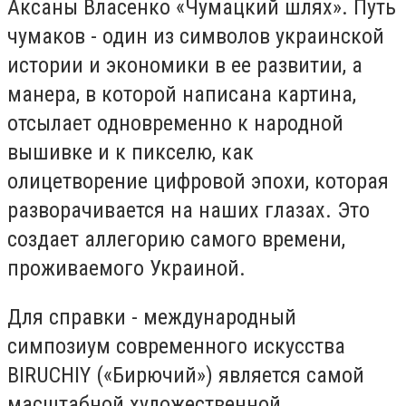
Аксаны Власенко «Чумацкий шлях». Путь
чумаков - один из символов украинской
истории и экономики в ее развитии, а
манера, в которой написана картина,
отсылает одновременно к народной
вышивке и к пикселю, как
олицетворение цифровой эпохи, которая
разворачивается на наших глазах. Это
создает аллегорию самого времени,
проживаемого Украиной.
Для справки - международный
симпозиум современного искусства
BIRUCHIY («Бирючий») является самой
масштабной художественной