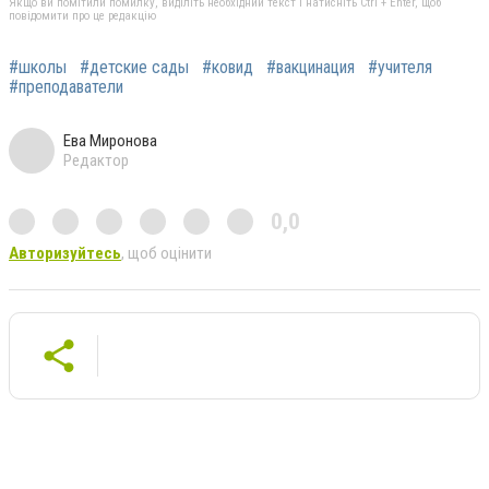
Якщо ви помітили помилку, виділіть необхідний текст і натисніть Ctrl + Enter, щоб
повідомити про це редакцію
#школы
#детские сады
#ковид
#вакцинация
#учителя
#преподаватели
Ева Миронова
Редактор
0,0
Авторизуйтесь
, щоб оцінити