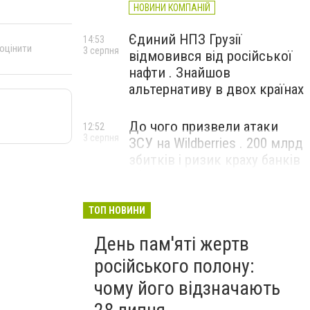
НОВИНИ КОМПАНІЙ
Єдиний НПЗ Грузії
14:53
 оцінити
3 серпня
відмовився від російської
нафти . Знайшов
альтернативу в двох країнах
До чого призвели атаки
12:52
3 серпня
ЗСУ на Wildberries . 200 млрд
збитків і ризик краху банків
рф
ТОП НОВИНИ
День пам'яті жертв
російського полону:
чому його відзначають