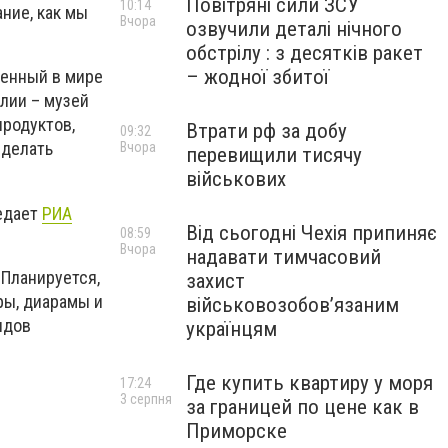
Повітряні сили ЗСУ
10:14
ние, как мы
Вчора
озвучили деталі нічного
обстрілу : з десятків ракет
– жодної збитої
венный в мире
алии – музей
продуктов,
Втрати рф за добу
09:32
сделать
Вчора
перевищили тисячу
військових
едает
РИА
Від сьогодні Чехія припиняє
08:59
Вчора
надавати тимчасовий
 Планируется,
захист
ры, диарамы и
військовозобов’язаним
идов
українцям
Где купить квартиру у моря
17:24
3 серпня
за границей по цене как в
Приморске