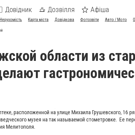
Довідник
Дозвілля
Афіша
Нерухомість
Карта міста
Довідкова
Фотозвіти
Авто / Мото
ей
жской области из ста
делают гастрономичес
птеке, расположенной на улице Михаила Грушевского, 16 р
еведческого музея на так называемой стометровке. Ее пер
тия Мелитополя.