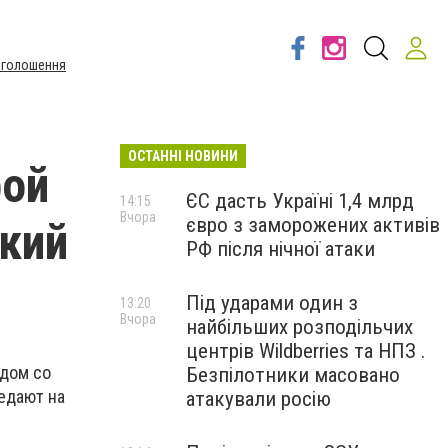
Оголошення
ОСТАННІ НОВИНИ
рой
ЄС дасть Україні 1,4 млрд
14:15
Вчора
євро з заморожених активів
кий
РФ після нічної атаки
Під ударами один з
13:20
Вчора
найбільших розподільчих
центрів Wildberries та НПЗ .
ядом со
Безпілотники масовано
едают на
атакували росію