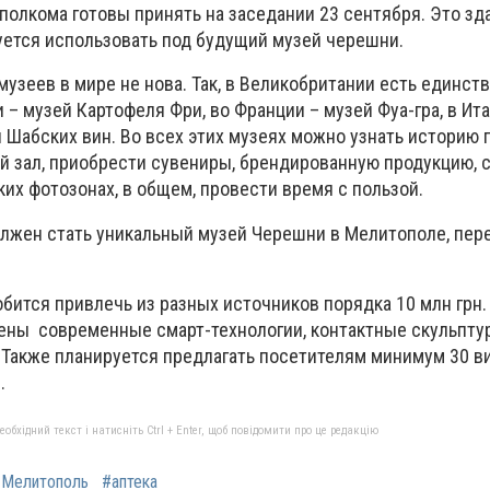
олкома готовы принять на заседании 23 сентября. Это зда
уется использовать под будущий музей черешни.
узеев в мире не нова. Так, в Великобритании есть единст
и – музей Картофеля Фри, во Франции – музей Фуа-гра, в Ит
й Шабских вин. Во всех этих музеях можно узнать историю 
й зал, приобрести сувениры, брендированную продукцию, 
их фотозонах, в общем, провести время с пользой.
лжен стать уникальный музей Черешни в Мелитополе, пер
бится привлечь из разных источников порядка 10 млн грн.
рены современные смарт-технологии, контактные скульпту
 Также планируется предлагать посетителям минимум 30 в
.
бхідний текст і натисніть Ctrl + Enter, щоб повідомити про це редакцію
#Мелитополь
#аптека