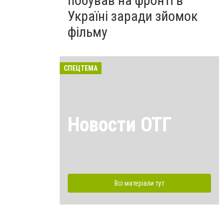
побував на фронті в
Україні заради зйомок
фільму
СПЕЦТЕМА
Новости ОТГ
Всі матеріали тут