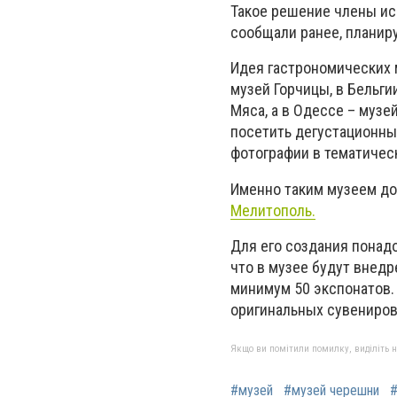
Такое решение члены исп
сообщали ранее, планир
Идея гастрономических м
музей Горчицы, в Бельги
Мяса, а в Одессе – музе
посетить дегустационны
фотографии в тематическ
Именно таким музеем до
Мелитополь.
Для его создания понадо
что в музее будут внед
минимум 50 экспонатов.
оригинальных сувениров
Якщо ви помітили помилку, виділіть нео
#музей
#музей черешни