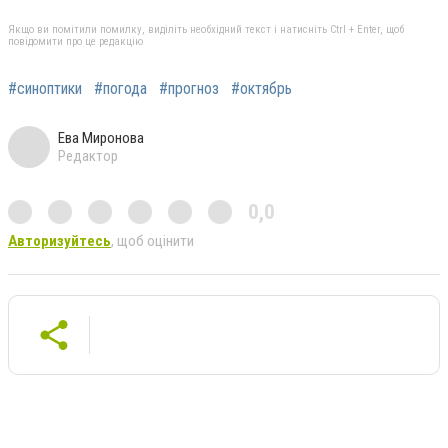
Якщо ви помітили помилку, виділіть необхідний текст і натисніть Ctrl + Enter, щоб
повідомити про це редакцію
#синоптики
#погода
#прогноз
#октябрь
Ева Миронова
Редактор
0,0
Авторизуйтесь
, щоб оцінити