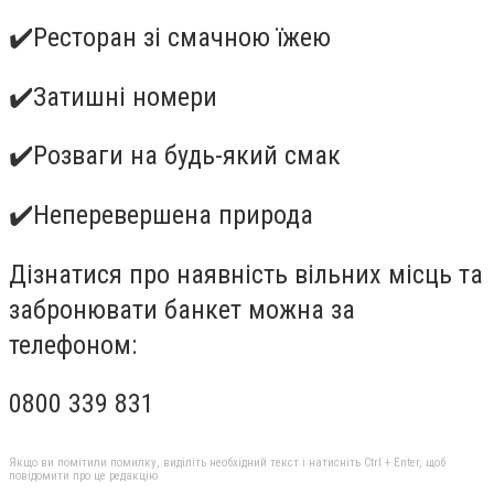
✔️Ресторан зі смачною їжею
✔️Затишні номери
✔️Розваги на будь-який смак
✔️Неперевершена природа
Дізнатися про наявність вільних місць та
забронювати банкет можна за
телефоном:
0800 339 831
Якщо ви помітили помилку, виділіть необхідний текст і натисніть Ctrl + Enter, щоб
повідомити про це редакцію