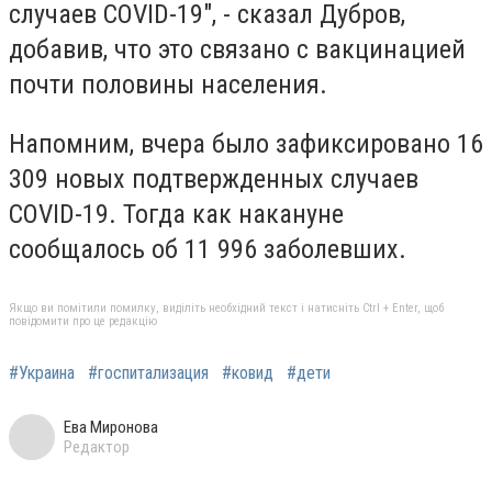
случаев COVID-19", - сказал Дубров,
добавив, что это связано с вакцинацией
почти половины населения.
Напомним, вчера было зафиксировано 16
309 новых подтвержденных случаев
COVID-19. Тогда как накануне
сообщалось об 11 996 заболевших.
Якщо ви помітили помилку, виділіть необхідний текст і натисніть Ctrl + Enter, щоб
повідомити про це редакцію
#Украина
#госпитализация
#ковид
#дети
Ева Миронова
Редактор