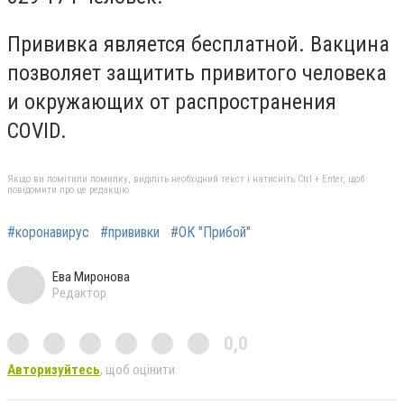
Прививка является бесплатной. Вакцина
позволяет защитить привитого человека
и окружающих от распространения
COVID.
Якщо ви помітили помилку, виділіть необхідний текст і натисніть Ctrl + Enter, щоб
повідомити про це редакцію
#коронавирус
#прививки
#ОК "Прибой"
Ева Миронова
Редактор
0,0
Авторизуйтесь
, щоб оцінити