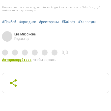
Якщо ви помітили помилку, виділіть необхідний текст і натисніть Ctrl + Enter, щоб
повідомити про це редакцію
#Прибой
#праздник
#рестораны
#Kakady
#Хеллоуин
Ева Миронова
Редактор
0,0
Авторизируйтесь
, чтобы оценить