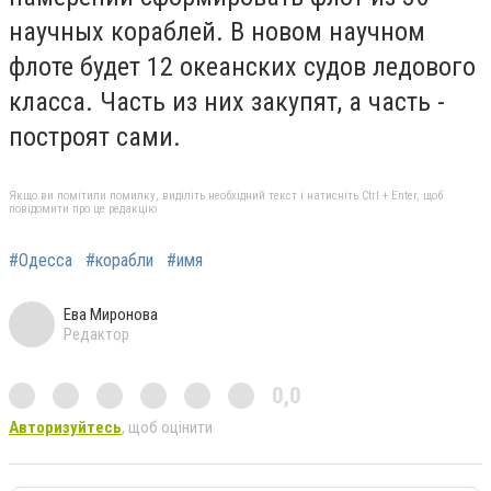
научных кораблей. В новом научном
флоте будет 12 океанских судов ледового
класса. Часть из них закупят, а часть -
построят сами.
Якщо ви помітили помилку, виділіть необхідний текст і натисніть Ctrl + Enter, щоб
повідомити про це редакцію
#Одесса
#корабли
#имя
Ева Миронова
Редактор
0,0
Авторизуйтесь
, щоб оцінити