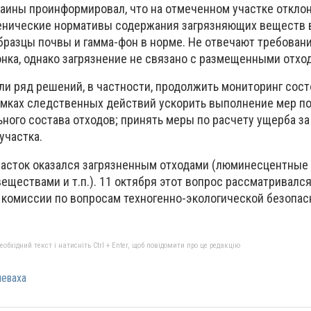
аины проинформировал, что на отмеченном участке откло
иенические нормативы содержания загрязняющих веществ 
бразцы почвы и гамма-фон в норме. Не отвечают требован
онка, однако загрязнение не связано с размещенными отхо
и ряд решений, в частности, продолжить мониторинг сос
мках следственных действий ускорить выполнение мер п
ного состава отходов; принять меры по расчету ущерба за
участка.
асток оказался загрязненным отходами (люминесцентные
еществами и т.п.). 11 октября этот вопрос рассматривался
 комиссии по вопросам техногенно-экологической безопас
бхідний текст і натисніть Ctrl + Enter, щоб повідомити про це редакцію
еваха