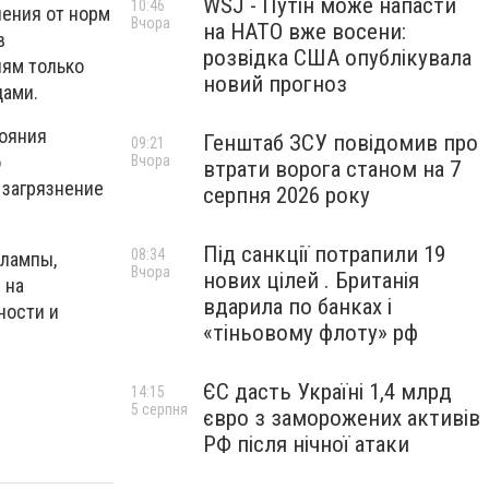
WSJ - Путін може напасти
10:46
нения от норм
Вчора
на НАТО вже восени:
в
розвідка США опублікувала
иям только
новий прогноз
дами.
тояния
Генштаб ЗСУ повідомив про
09:21
о
Вчора
втрати ворога станом на 7
 загрязнение
серпня 2026 року
Під санкції потрапили 19
08:34
 лампы,
Вчора
нових цілей . Британія
 на
вдарила по банках і
ности и
«тіньовому флоту» рф
ЄС дасть Україні 1,4 млрд
14:15
5 серпня
євро з заморожених активів
РФ після нічної атаки