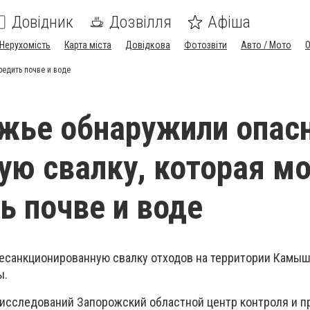
Довідник
Дозвілля
Афіша
Нерухомість
Карта міста
Довідкова
Фотозвіти
Авто / Мото
едить почве и воде
жье обнаружили опас
ую свалку, которая м
ь почве и воде
есанкционированную свалку отходов на территории Камы
ы.
исследований Запорожский областной центр контроля и п