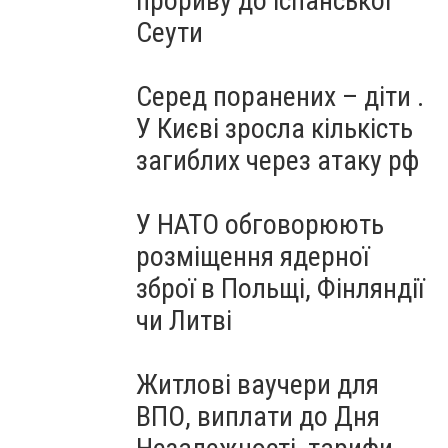
прориву до іспанської
Сеути
Серед поранених – діти .
У Києві зросла кількість
загиблих через атаку рф
У НАТО обговорюють
розміщення ядерної
зброї в Польщі, Фінляндії
чи Литві
Житлові ваучери для
ВПО, виплати до Дня