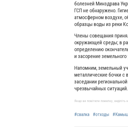
болезней Минздрава Укр
ГСП не обнаружено. Гиг
атмосферном воздухе, о
образцы воды из реки К
Члены совещания принял
окружающей среды; в ра
определению окончатель
и засорение земельного 
Напомним, земельный уч
металлические бочки с в
заседании региональной
чрезвычайных ситуаций.
Якщо ви помітили помилку, виділіть нео
#свалка
#отходы
#Камыш