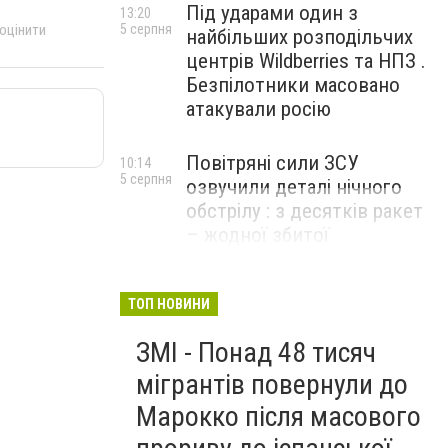
Під ударами один з
13:20
5 серпня
 оцінити
найбільших розподільчих
центрів Wildberries та НПЗ .
Безпілотники масовано
атакували росію
Повітряні сили ЗСУ
10:14
5 серпня
озвучили деталі нічного
обстрілу : з десятків ракет
– жодної збитої
ТОП НОВИНИ
ЗМІ - Понад 48 тисяч
мігрантів повернули до
Марокко після масового