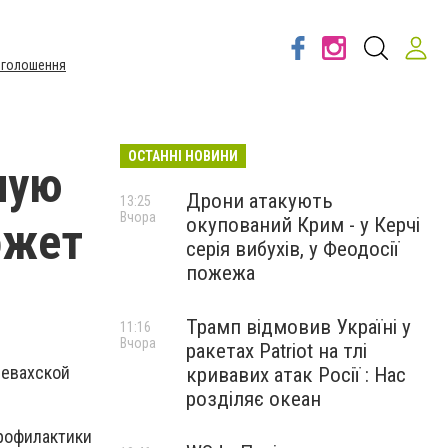
Оголошення
ОСТАННІ НОВИНИ
ную
Дрони атакують
13:25
Вчора
окупований Крим - у Керчі
ожет
серія вибухів, у Феодосії
пожежа
Трамп відмовив Україні у
11:16
Вчора
ракетах Patriot на тлі
шевахской
кривавих атак Росії : Нас
розділяє океан
рофилактики