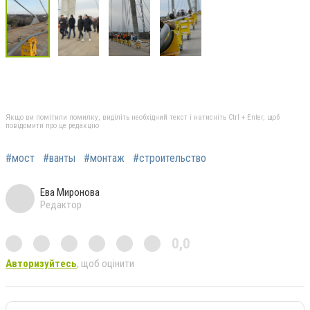
Якщо ви помітили помилку, виділіть необхідний текст і натисніть Ctrl + Enter, щоб
повідомити про це редакцію
#мост
#ванты
#монтаж
#строительство
Ева Миронова
Редактор
0,0
Авторизуйтесь
, щоб оцінити