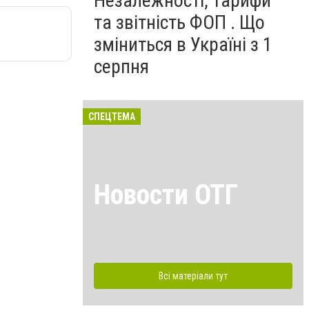
Незалежності, тарифи
та звітність ФОП . Що
зміниться в Україні з 1
серпня
СПЕЦТЕМА
Новости ОТГ
Всі матеріали тут