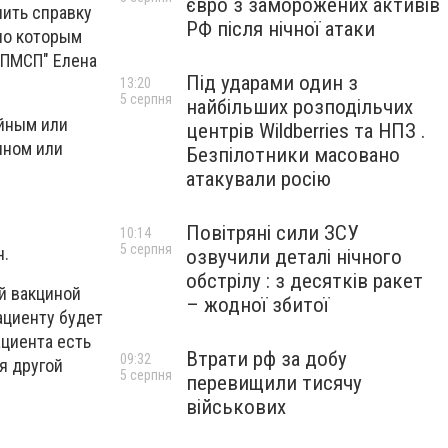
євро з заморожених активів
чить справку
РФ після нічної атаки
 по которым
ЦПМСП" Елена
Під ударами один з
13:20
5 серпня
найбільших розподільчих
ейным или
центрів Wildberries та НПЗ .
нном или
Безпілотники масовано
атакували росію
Повітряні сили ЗСУ
10:14
5 серпня
н.
озвучили деталі нічного
обстрілу : з десятків ракет
й вакциной
– жодної збитої
ациенту будет
ациента есть
Втрати рф за добу
09:32
я другой
5 серпня
перевищили тисячу
військових