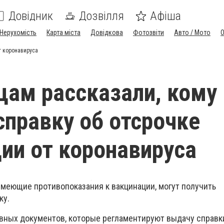
Довідник
Дозвілля
Афіша
Нерухомість
Карта міста
Довідкова
Фотозвіти
Авто / Мото
т коронавируса
ам рассказали, кому
правку об отсрочке
ии от коронавируса
меющие противопоказания к вакцинации, могут получить
ку.
ивных документов, которые регламентируют выдачу справк