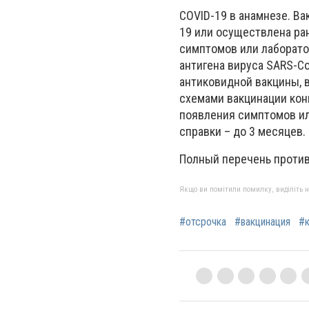
COVID-19 в анамнезе. Ва
19 или осуществлена ран
симптомов или лаборат
антигена вируса SARS-C
антиковидной вакцины, 
схемами вакцинации конк
появления симптомов ил
справки – до 3 месяцев.
Полный перечень против
Якщо ви помітили помилку, виділіть нео
#отсрочка
#вакцинация
#