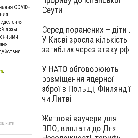
прориву до іспанської
чения COVID-
Сеути
ения
ределения
Серед поранених – діти .
ой дозы
жденными
У Києві зросла кількість
 дня
загиблих через атаку рф
 действия
У НАТО обговорюють
om
.
розміщення ядерної
зброї в Польщі, Фінляндії
чи Литві
Житлові ваучери для
 оцінити
ВПО, виплати до Дня