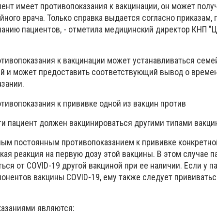
иент имеет противопоказания к вакцинации, он может полу
ного врача. Только справка выдается согласно приказам,
еланию пациентов, - отметила медицинский директор КНП "
отивопоказания к вакцинации может устанавливаться сем
й и может предоставить соответствующий вывод о време
азании.
отивопоказания к прививке одной из вакцин против
ти пациент должен вакцинироваться другими типами вакци
ым постоянным противопоказанием к прививке конкретно
ая реакция на первую дозу этой вакцины. В этом случае п
ся от COVID-19 другой вакциной при ее наличии. Если у п
понентов вакцины COVID-19, ему также следует прививатьс
азаниями являются: