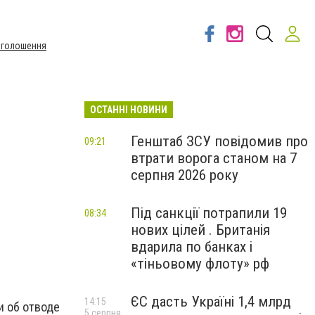
Оголошення
ОСТАННІ НОВИНИ
Генштаб ЗСУ повідомив про
09:21
втрати ворога станом на 7
серпня 2026 року
Під санкції потрапили 19
08:34
нових цілей . Британія
вдарила по банках і
«тіньовому флоту» рф
ЄС дасть Україні 1,4 млрд
14:15
и об отводе
5 серпня