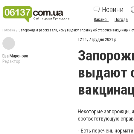
Новини
Вакансії
Погода
Головна
Запорожцам рассказали, кому выдают справку об отсрочке вакцинации о
12:11, 7 грудня 2021 р.
Запорожц
Ева Миронова
Редактор
выдают с
вакцинац
Некоторые запорожцы, и
соответствующую справ
- Есть перечень нормат