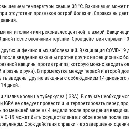
овышением температуры свыше 38 °C. Вакцинация может 
при отсутствии признаков острой болезни. Справка выдает
левания.
и антителами или реконвалесцентной плазмой. Вакцинац
 дней после окончания терапии. Срок действия справки - 3
 других инфекционных заболеваний. Вакцинация COVID-19 
й после введения вакцины против других инфекционных бо
ванной вакцины против гриппа, которую можно вводить о
й в разные руки). В промежутке между первой и второй до
быть введены другие вакцины с соблюдением 14-дневного 
 14 дней.
и анализ крови на туберкулез (IGRA). В случае необходимо
ли IGRA ее следует провести и интерпретировать перед пр
ь по меньшей мере на 4 недели после проведения вакцина
OVID-19 может быть осуществлена в любое время после з
еркулином. Срок действия справки - до завершения оценки