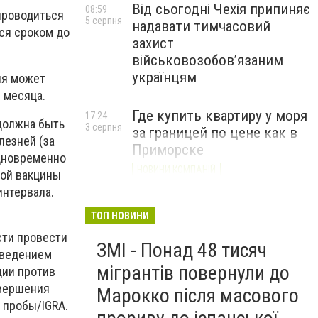
Від сьогодні Чехія припиняє
08:59
проводиться
5 серпня
надавати тимчасовий
ся сроком до
захист
військовозобов’язаним
українцям
ия может
 месяца.
Где купить квартиру у моря
17:24
должна быть
3 серпня
за границей по цене как в
лезней (за
Приморске
дновременно
НОВИНИ КОМПАНІЙ
зой вакцины
интервала.
ТОП НОВИНИ
сти провести
ЗМІ - Понад 48 тисяч
оведением
мігрантів повернули до
ции против
авершения
Марокко після масового
 пробы/IGRA.