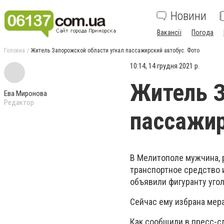
Новини
Вакансії
Погода
Головна
Житель Запорожской области угнал пассажирский автобус. Фото
10:14, 14 грудня 2021 р.
Житель З
Ева Миронова
Редактор
пассажир
В Мелитополе мужчина, р
транспортное средство 
объявили фигуранту уго
Сейчас ему избрана мер
Как сообщили в пресс-сл