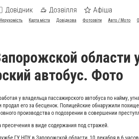
Довідник
Дозвілля
Афіша
Нерухомість
Карта міста
Довідкова
Фотозвіти
Авто / Мото
апорожской области 
ский автобус. Фото
аботая у владельца пассажирского автобуса по найму, угн
и продал его за бесценок. Полицейские обнаружили похище
ловного производства о подозрении в совершении преступ
а пресечения в виде содержания под стражей.
ужбе ГУ НПУ в Запорожской области, 10 декабря в 6 часов