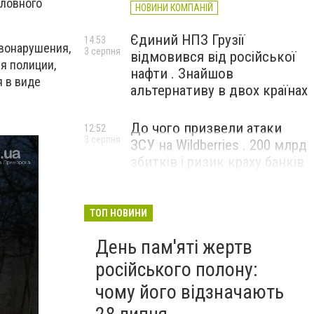
оловного
НОВИНИ КОМПАНІЙ
Єдиний НПЗ Грузії
14:53
вонарушения,
3 серпня
відмовився від російської
ля полиции,
нафти . Знайшов
я в виде
альтернативу в двох країнах
До чого призвели атаки
12:52
3 серпня
ЗСУ на Wildberries . 200 млрд
збитків і ризик краху банків
рф
ТОП НОВИНИ
День пам'яті жертв
російського полону:
чому його відзначають