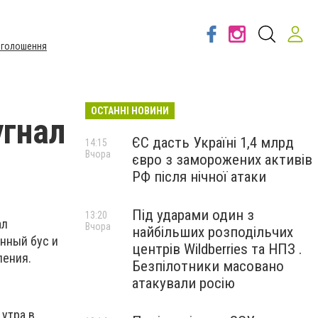
Оголошення
ОСТАННІ НОВИНИ
угнал
ЄС дасть Україні 1,4 млрд
14:15
Вчора
євро з заморожених активів
РФ після нічної атаки
Під ударами один з
13:20
ал
Вчора
найбільших розподільчих
нный бус и
центрів Wildberries та НПЗ .
ления.
Безпілотники масовано
атакували росію
 утра в