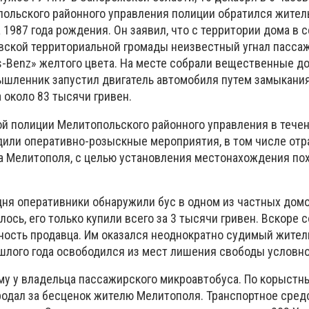
ольского районного управления полиции обратился жител
1987 года рождения. Он заявил, что с территории дома в 
ской территориальной громады неизвестный угнал пасса
-Benz» желтого цвета. На месте собрали вещественные до
мышленник запустил двигатель автомобиля путем замыкания
 около 83 тысячи гривен.
й полиции Мелитопольского районного управления в тече
дили оперативно-розыскные мероприятия, в том числе отр
да Мелитополя, с целью установления местонахождения по
 дня оперативники обнаружили бус в одном из частных дом
ось, его только купили всего за 3 тысячи гривен. Вскоре 
ность продавца. Им оказался неоднократно судимый жител
ошлого года освободился из мест лишения свободы условн
му у владельца пассажирского микроавтобуса. По корыст
продал за бесценок жителю Мелитополя. Транспортное сред