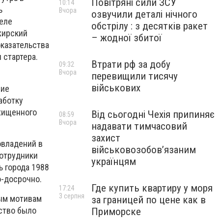
Повітряні сили ЗСУ
10:14
ь
Вчора
озвучили деталі нічного
селе
обстрілу : з десятків ракет
жирский
– жодної збитої
казательства
 стартера.
Втрати рф за добу
09:32
Вчора
перевищили тисячу
військових
ние
аботку
хищенного
Від сьогодні Чехія припиняє
08:59
Вчора
надавати тимчасовий
захист
овладений в
військовозобов’язаним
сотрудники
українцям
ь города 1988
о-досрочно.
Где купить квартиру у моря
17:24
3 серпня
ным мотивам
за границей по цене как в
ство было
Приморске