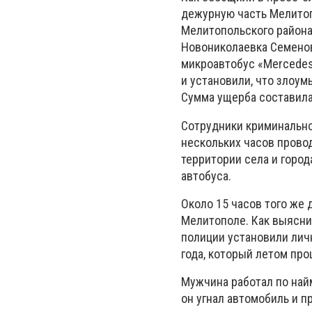
дежурную часть Мелитоп
Мелитопольского района 
Новониколаевка Семенов
микроавтобус «Mercedes
и установили, что злоу
Сумма ущерба составила
Сотрудники криминально
нескольких часов прово
территории села и горо
автобуса.
Около 15 часов того же
Мелитополе. Как выяснил
полиции установили лич
года, который летом пр
Мужчина работал по най
он угнал автомобиль и 