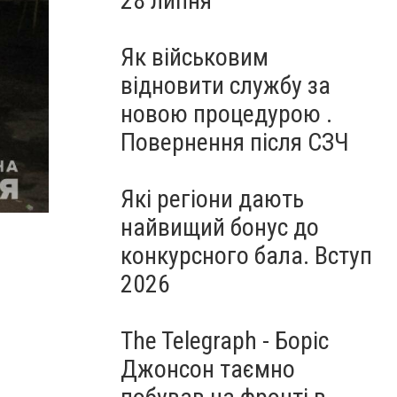
28 липня
Як військовим
відновити службу за
новою процедурою .
Повернення після СЗЧ
Які регіони дають
найвищий бонус до
конкурсного бала. Вступ
2026
The Telegraph - Боріс
Джонсон таємно