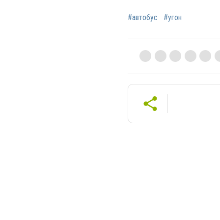
#автобус
#угон