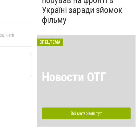
побував на фронті в
Україні заради зйомок
фільму
 оцінити
СПЕЦТЕМА
Новости ОТГ
Всі матеріали тут