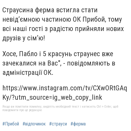
Страусина ферма встигла стати
невід‘ємною частиною ОК Прибой, тому
всі наші гості з радістю прийняли нових
друзів у сім’ю!
Хосе, Пабло і 5 красунь страунес вже
зачекалися на Вас", - повідомляють в
адміністрації ОК.
https://www.instagram.com/tv/CXwORtGAq
Ky/?utm_source=ig_web_copy_link
Якщо ви помітили помилку, виділіть необхідний текст і натисніть Ctrl + Enter, щоб
повідомити про це редакцію
#Прибой
#відпочинок
#страуси
#ферма