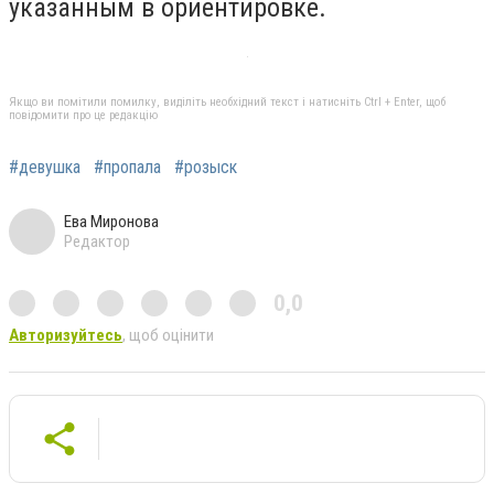
указанным в ориентировке.
Якщо ви помітили помилку, виділіть необхідний текст і натисніть Ctrl + Enter, щоб
повідомити про це редакцію
#девушка
#пропала
#розыск
Ева Миронова
Редактор
0,0
Авторизуйтесь
, щоб оцінити