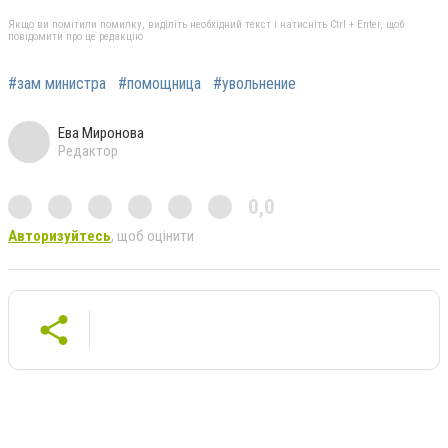
Якщо ви помітили помилку, виділіть необхідний текст і натисніть Ctrl + Enter, щоб
повідомити про це редакцію
#зам министра
#помощница
#увольнение
Ева Миронова
Редактор
0,0
Авторизуйтесь
, щоб оцінити