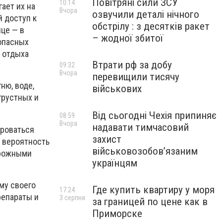
Повітряні сили ЗСУ
10:14
ает их на
Вчора
озвучили деталі нічного
 доступ к
обстрілу : з десятків ракет
це — в
– жодної збитої
опасных
 отдыха
Втрати рф за добу
09:32
Вчора
перевищили тисячу
ню, воде,
військових
грустных и
Від сьогодні Чехія припиняє
08:59
Вчора
надавати тимчасовий
ироваться
захист
ю вероятность
військовозобов’язаним
орожными
українцям
му своего
Где купить квартиру у моря
17:24
репараты и
3 серпня
за границей по цене как в
Приморске