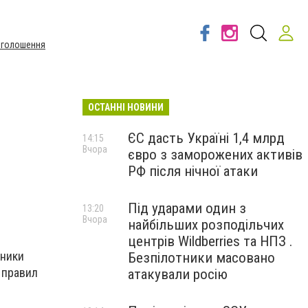
Оголошення
ОСТАННІ НОВИНИ
ЄС дасть Україні 1,4 млрд
14:15
Вчора
євро з заморожених активів
РФ після нічної атаки
Під ударами один з
13:20
Вчора
найбільших розподільчих
центрів Wildberries та НПЗ .
Сники
Безпілотники масовано
 правил
атакували росію