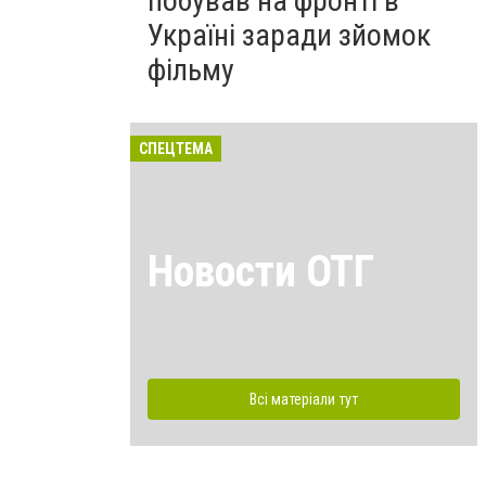
побував на фронті в
Україні заради зйомок
фільму
СПЕЦТЕМА
Новости ОТГ
Всі матеріали тут