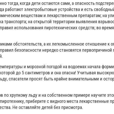
но тогда, когда дети остаются сами, а опасность подстерег
гда работают электробытовые устройства и есть свободный
химическим веществам и лекарственным препаратам; на ули
ка транспорта; на открытой территории выявления взрыво
правил использования пиротехнических средств; во время
иками обстоятельств, а их легкомысленное отношение к ог
правил безопасности нередко становятся первопричиной 
й.
емпературы и морозной погодой на водоемах начала форм
 которой до 5 сантиметров и она опасна! Учитывая высоку
льду, спасатели просят быть крайне внимательными и ост
в по хрупкому льду и на собственном примере научите это
 пиротехнику, приберите с видного места лекарственные п
ества. Не оставляйте детей без присмотра.