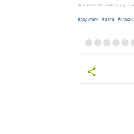
Якщо ви помітили помилку, виділіть нео
#родители
#дети
#опасно