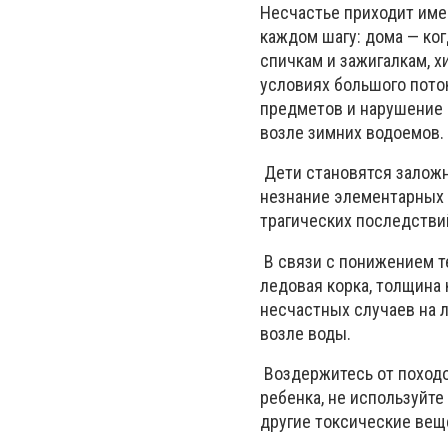
Несчастье приходит имен
каждом шагу: дома — ко
спичкам и зажигалкам, 
условиях большого пото
предметов и нарушение 
возле зимних водоемов.
Дети становятся заложн
незнание элементарных 
трагических последстви
В связи с понижением т
ледовая корка, толщина
несчастных случаев на 
возле воды.
Воздержитесь от походо
ребенка, не используйте
другие токсические вещ