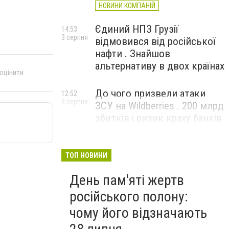
НОВИНИ КОМПАНІЙ
Єдиний НПЗ Грузії
14:53
3 серпня
відмовився від російської
нафти . Знайшов
альтернативу в двох країнах
 оцінити
До чого призвели атаки
12:52
3 серпня
ЗСУ на Wildberries . 200 млрд
збитків і ризик краху банків
рф
ТОП НОВИНИ
День пам'яті жертв
російського полону:
чому його відзначають