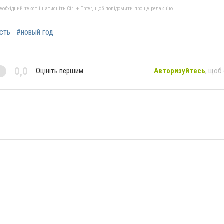
бхідний текст і натисніть Ctrl + Enter, щоб повідомити про це редакцію
сть
#новый год
0,0
Оцініть першим
Авторизуйтесь
, щоб