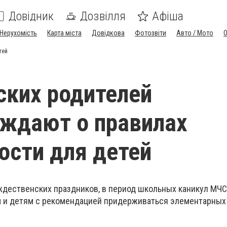
Довідник
Дозвілля
Афіша
Нерухомість
Карта міста
Довідкова
Фотозвіти
Авто / Мото
тей
ких родителей
ждают о правилах
ости для детей
ождественских праздников, в период школьных каникул МЧ
 и детям с рекомендацией придерживаться элементарных