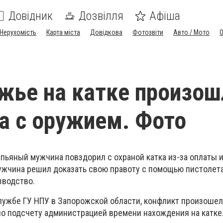
Довідник
Дозвілля
Афіша
Нерухомість
Карта міста
Довідкова
Фотозвіти
Авто / Мото
жье на катке произош
а с оружием. Фото
пьяный мужчина повздорил с охраной катка из-за оплаты и
ужчина решил доказать свою правоту с помощью пистолета
зводство.
лужбе ГУ НПУ в Запорожской области, конфликт произошел
по подсчету администрацией времени нахождения на катке