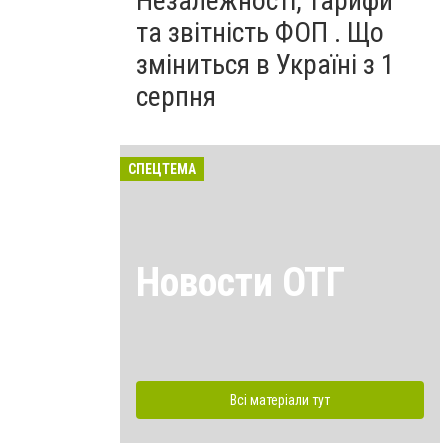
Незалежності, тарифи
та звітність ФОП . Що
зміниться в Україні з 1
серпня
СПЕЦТЕМА
Новости ОТГ
Всі матеріали тут