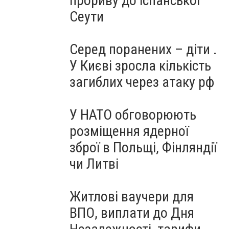
прориву до іспанської
Сеути
Серед поранених – діти .
У Києві зросла кількість
загиблих через атаку рф
У НАТО обговорюють
розміщення ядерної
зброї в Польщі, Фінляндії
чи Литві
Житлові ваучери для
ВПО, виплати до Дня