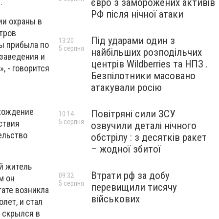
євро з заморожених активів
.
РФ після нічної атаки
ии охраны в
нтров
Під ударами один з
13:20
ны прибыла по
5 серпня
найбільших розподільчих
 заведения и
центрів Wildberries та НПЗ .
, - говорится
Безпілотники масовано
атакували росію
ахождение
Повітряні сили ЗСУ
10:14
5 серпня
ствия
озвучили деталі нічного
ельство
обстрілу : з десятків ракет
– жодної збитої
й житель
Втрати рф за добу
09:32
м он
5 серпня
перевищили тисячу
тате возникла
військових
лет, и стал
и скрылся в