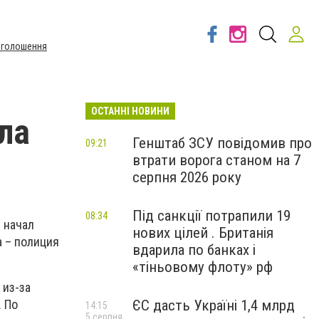
Оголошення
ОСТАННІ НОВИНИ
ла
Генштаб ЗСУ повідомив про
09:21
втрати ворога станом на 7
серпня 2026 року
Під санкції потрапили 19
08:34
 начал
нових цілей . Британія
 – полиция
вдарила по банках і
«тіньовому флоту» рф
 из-за
ЄС дасть Україні 1,4 млрд
. По
14:15
5 серпня