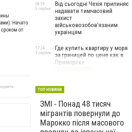
Від сьогодні Чехія припиняє
08:59
5 серпня
надавати тимчасовий
аины
захист
ами). Начато
військовозобов’язаним
 сроком от
українцям
Где купить квартиру у моря
17:24
3 серпня
за границей по цене как в
Приморске
НОВИНИ КОМПАНІЙ
 оцінити
ТОП НОВИНИ
ЗМІ - Понад 48 тисяч
мігрантів повернули до
Марокко після масового