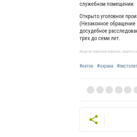
служебном помещении.
Открыто уголовное произ
(Незаконное обращение 
досудебное расследован
трех до семи лет.
Якщо ви помітили помилку, виділіть нео
#каток
#охрана
#пистоле