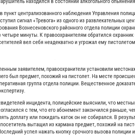
нарушитель находился в состоянии алкогольного опьянения
0 в пункт централизованного наблюдения Управления полиц
тупил сигнал «Тревога» из одного из развлекательных це
ирования Вознесеновского районного отдела полиции охра
з четыре минуты. К правоохранителям обратился охранник
сетителей вел себя неадекватно и угрожал ему пистолетом»
ленным заявителем, правоохранители установили местон
него был предмет, похожий на пистолет. На месте происше
перативная группа отдела полиции. Вещественное доказат
экспертизу.
свидетелей инцидента, полицейские выяснили, что местны
согласился с тем, что его абонемент закончился раньше, че
ть доплату или покидать каток он не собирался. В резуль
 посетитель вытащил из кармана предмет, похожий на писто
Последний успел нажать кнопку срочного вызова полиции 