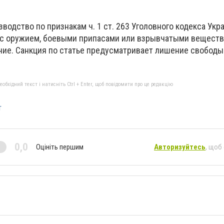
водство по признакам ч. 1 ст. 263 Уголовного кодекса Укр
с оружием, боевыми припасами или взрывчатыми веществ
ие. Санкция по статье предусматривает лишение свободы
бхідний текст і натисніть Ctrl + Enter, щоб повідомити про це редакцію
т
0,0
Оцініть першим
Авторизуйтесь
, щоб