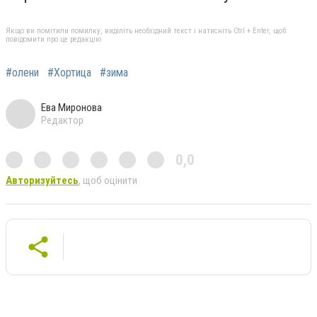
Якщо ви помітили помилку, виділіть необхідний текст і натисніть Ctrl + Enter, щоб
повідомити про це редакцію
#олени
#Хортица
#зима
Ева Миронова
Редактор
0,0
Авторизуйтесь
, щоб оцінити