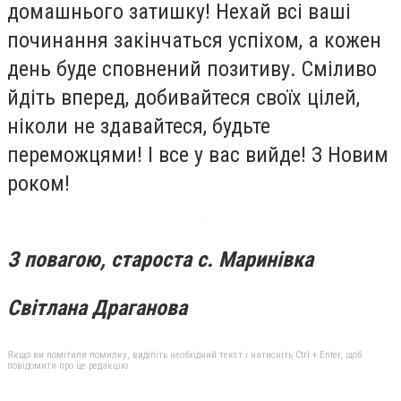
домашнього затишку! Нехай всі ваші
починання закінчаться успіхом, а кожен
день буде сповнений позитиву. Сміливо
йдіть вперед, добивайтеся своїх цілей,
ніколи не здавайтеся, будьте
переможцями! І все у вас вийде! З Новим
роком!
З повагою, староста с. Маринівка
Світлана Драганова
Якщо ви помітили помилку, виділіть необхідний текст і натисніть Ctrl + Enter, щоб
повідомити про це редакцію