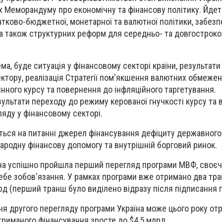
х Меморандуму про економічну та фінансову політику. Йдет
атково-бюджетної, монетарної та валютної політики, забез
, а також структурних реформ для середньо- та довгострок
ема, буде ситуація у фінансовому секторі країни, результати
сектору, реалізація Стратегії пом'якшення валютних обмежен
інного курсу та повернення до інфляційного таргетування.
ультати переходу до режиму керованої гнучкості курсу та
ляду у фінансовому секторі.
няться на питанні джерел фінансування дефіциту державног
ародну фінансову допомогу та внутрішній борговий ринок.
аїна успішно пройшла перший перегляд програми МВФ, своє
себе зобов'язання. У рамках програми вже отримано два тр
рд (перший транш було виділено відразу після підписання 
я другого перегляду програми Україна може цього року от
отриманого фінансування зросте до $4,5 млрд.