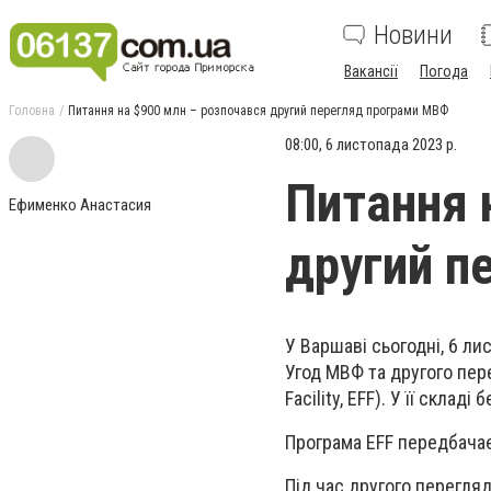
Новини
Вакансії
Погода
Головна
Питання на $900 млн – розпочався другий перегляд програми МВФ
08:00, 6 листопада 2023 р.
Питання 
Ефименко Анастасия
другий п
У Варшаві сьогодні, 6 ли
Угод МВФ та другого пер
Facility, EFF). У її скла
Програма EFF передбачає
Під час другого перегля