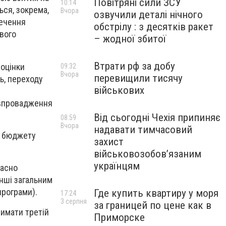
Повітряні сили ЗСУ
10:14
ься, зокрема,
Вчора
озвучили деталі нічного
печення
обстрілу : з десятків ракет
ового
– жодної збитої
Втрати рф за добу
 оцінки
09:32
Вчора
перевищили тисячу
ь, переходу
військових
 впровадження
Від сьогодні Чехія припиняє
08:59
Вчора
надавати тимчасовий
о бюджету
захист
військовозобов’язаним
українцям
часно
анші загальним
програми).
Где купить квартиру у моря
17:24
3 серпня
за границей по цене как в
римати третій
Приморске