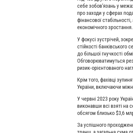
себе зобов’язань у межа
про заходи у сферах под
фінансової стабільності
економічного зростання.
У фокусі зустрічей, зокр
стійкості банківського 
до більшої гнучкості обм
Обговорюватимуться рез
ризик-орієнтованого наг
Крім того, фахівці зупи
України, включаючи міжн
У червні 2023 року Укр
виконавши всі взяті на 
обсягом близько $3,6 мл
За успішного проходженн
транш, а загальна сума 