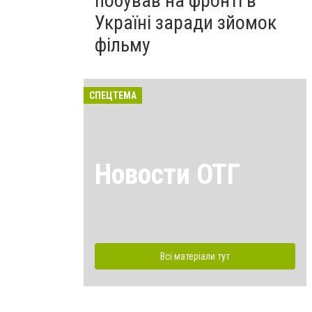
побував на фронті в
Україні заради зйомок
фільму
СПЕЦТЕМА
Новости ОТГ
Всі матеріали тут