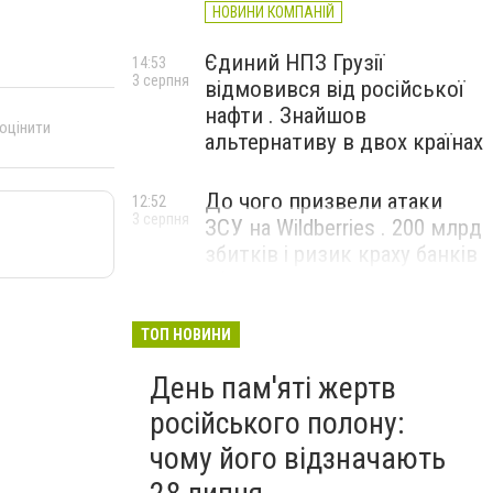
НОВИНИ КОМПАНІЙ
Єдиний НПЗ Грузії
14:53
3 серпня
відмовився від російської
нафти . Знайшов
 оцінити
альтернативу в двох країнах
До чого призвели атаки
12:52
3 серпня
ЗСУ на Wildberries . 200 млрд
збитків і ризик краху банків
рф
ТОП НОВИНИ
День пам'яті жертв
російського полону:
чому його відзначають