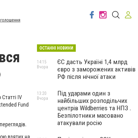
Оголошення
ОСТАННІ НОВИНИ
вся
ЄС дасть Україні 1,4 млрд
14:15
Вчора
євро з заморожених активів
Ф
РФ після нічної атаки
Під ударами один з
13:20
 Статті IV
Вчора
найбільших розподільчих
xtended Fund
центрів Wildberries та НПЗ .
Безпілотники масовано
атакували росію
переглядів.
ною взятих на