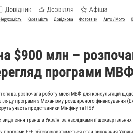
Довідник
Дозвілля
Афіша
Нерухомість
Карта міста
Довідкова
Фотозвіти
Авто / Мото
на $900 млн – розпоча
ерегляд програми МВ
стопада, розпочала роботу місія МВФ для консультацій щодо
егляду програми з Механізму розширеного фінансування (E
ді беруть участь представники Мінфіну та НБУ.
 виділення траншів Україні за наслідками її щоквартальних 
ду програми EFF обговорюватиметься стан виконання Украї