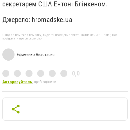
секретарем США Ентоні Блінкеном.
Джерело: hromadske.ua
Якщо ви помітили помилку, виділіть необхідний текст і натисніть Ctrl + Enter, щоб
повідомити про це редакцію
Ефименко Анастасия
0,0
Авторизуйтесь
, щоб оцінити