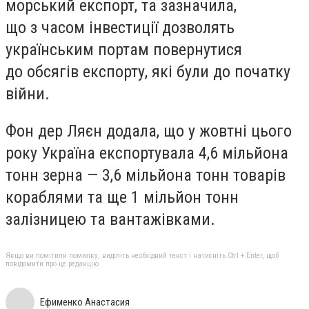
морський експорт, та зазначила,
що з часом інвестиції дозволять
українським портам повернутися
до обсягів експорту, які були до початку
війни.
Фон дер Ляєн додала, що у жовтні цього
року Україна експортувала 4,6 мільйона
тонн зерна — 3,6 мільйона тонн товарів
кораблями та ще 1 мільйон тонн
залізницею та вантажівками.
Якщо ви помітили помилку, виділіть необхідний текст і натисніть Ctrl + Enter, щоб
повідомити про це редакцію
Ефименко Анастасия