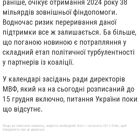
раніше, очікує отримання 2024 року 38
мільярдів зовнішньої фіндопомоги.
Водночас ризик переривання даної
підтримки все ж залишається. Ба більше,
що поганою новиною є потрапляння у
складний етап політичної турбулентності
у партнерів із коаліції.
У календарі засідань ради директорів
МВФ, який на на сьогодні розписаний до
15 грудня включно, питання України поки
що відсутнє.
Якщо ви помітили помилку, виділіть необхідний текст і натисніть Ctrl + Enter, щоб
повідомити про це редакцію