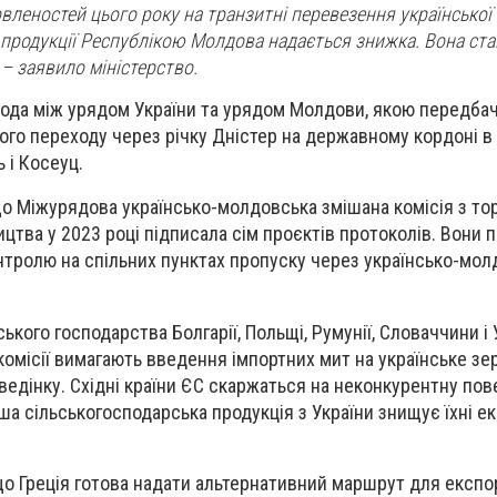
вленостей цього року на транзитні перевезення української
 продукції Республікою Молдова надається знижка. Вона ст
 – заявило міністерство.
года між урядом України та урядом Молдови, якою передба
го переходу через річку Дністер на державному кордоні в 
 і Косеуц.
що Міжурядова українсько-молдовська змішана комісія з то
ицтва у 2023 році підписала сім проєктів протоколів. Вони
онтролю на спільних пунктах пропуску через українсько-мо
ського господарства Болгарії, Польщі, Румунії, Словаччини і
комісії вимагають введення імпортних мит на українське зе
едінку. Східні країни ЄС скаржаться на неконкурентну пове
 сільськогосподарська продукція з України знищує їхні ек
о Греція готова надати альтернативний маршрут для експо