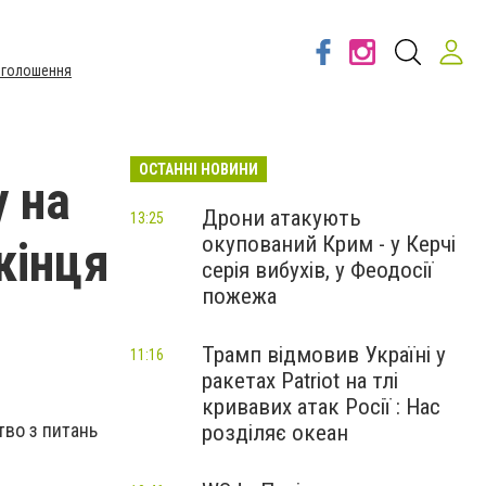
Оголошення
ОСТАННІ НОВИНИ
 на
Дрони атакують
13:25
окупований Крим - у Керчі
кінця
серія вибухів, у Феодосії
пожежа
Трамп відмовив Україні у
11:16
ракетах Patriot на тлі
кривавих атак Росії : Нас
тво з питань
розділяє океан