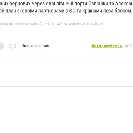
нших зернових через свої північні порти Салоніки та Алекса
й план зі своїми партнерами з ЄС та країнами поза блоком.
бхідний текст і натисніть Ctrl + Enter, щоб повідомити про це редакцію
0,0
Оцініть першим
Авторизуйтесь
, щоб