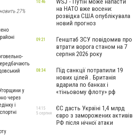
WSJ - Путін може напасти
10:46
на НАТО вже восени:
ановить 27%
розвідка США опублікувала
новий прогноз
чено
районі
Генштаб ЗСУ повідомив про
09:21
втрати ворога станом на 7
серпня 2026 року
рговельно-
 передбачають
Під санкції потрапили 19
лдовський
08:34
нових цілей . Британія
вдарила по банках і
 Угорщини у
«тіньовому флоту» рф
рно через
дінку і
ЄС дасть Україні 1,4 млрд
14:15
спортні
5 серпня
євро з заморожених активів
РФ після нічної атаки
рту