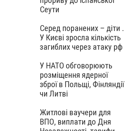
прориву до іспанської
Сеути
Серед поранених – діти .
У Києві зросла кількість
загиблих через атаку рф
У НАТО обговорюють
розміщення ядерної
зброї в Польщі, Фінляндії
чи Литві
Житлові ваучери для
ВПО, виплати до Дня