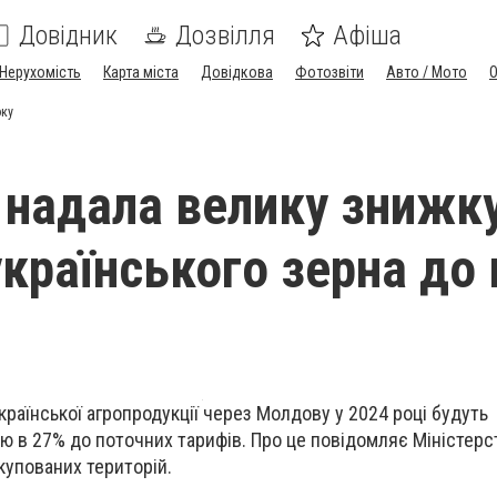
Довідник
Дозвілля
Афіша
Нерухомість
Карта міста
Довідкова
Фотозвіти
Авто / Мото
оку
надала велику знижку
українського зерна до 
країнської агропродукції через Молдову у 2024 році будуть
ю в 27% до поточних тарифів. Про це повідомляє Міністерс
купованих територій.