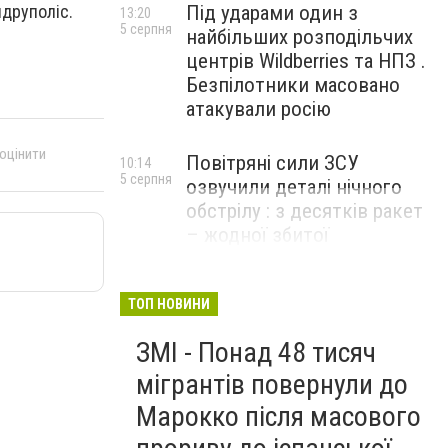
ндруполіс.
Під ударами один з
13:20
5 серпня
найбільших розподільчих
центрів Wildberries та НПЗ .
Безпілотники масовано
атакували росію
 оцінити
Повітряні сили ЗСУ
10:14
5 серпня
озвучили деталі нічного
обстрілу : з десятків ракет
– жодної збитої
ТОП НОВИНИ
ЗМІ - Понад 48 тисяч
мігрантів повернули до
Марокко після масового