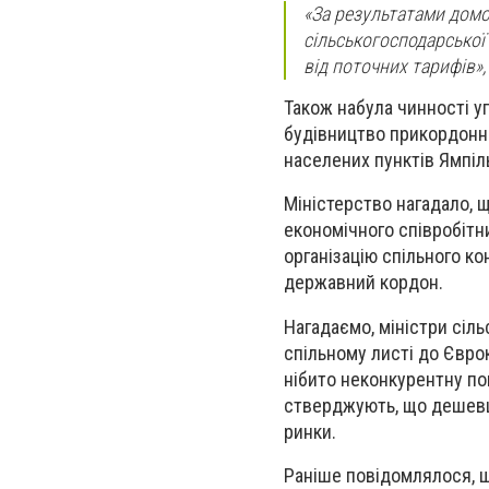
«За результатами домо
сільськогосподарської
від поточних тарифів»,
Також набула чинності у
будівництво прикордонно
населених пунктів Ямпіль
Міністерство нагадало, 
економічного співробітн
організацію спільного к
державний кордон.
Нагадаємо, міністри сіль
спільному листі до Євро
нібито неконкурентну пов
стверджують, що дешевша
ринки.
Раніше повідомлялося, щ