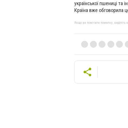
української пшениці та і
Країна вже обговорила це
Якщо ви помітили помилку, виділіть нео