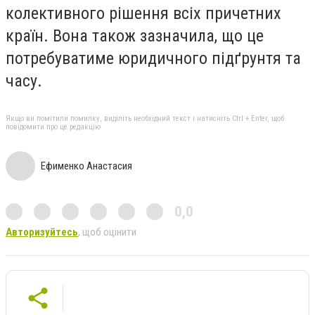
колективного рішення всіх причетних
країн. Вона також зазначила, що це
потребуватиме юридичного підґрунтя та
часу.
Якщо ви помітили помилку, виділіть необхідний текст і натисніть Ctrl + Enter, щоб
повідомити про це редакцію
Ефименко Анастасия
0,0
Авторизуйтесь
, щоб оцінити