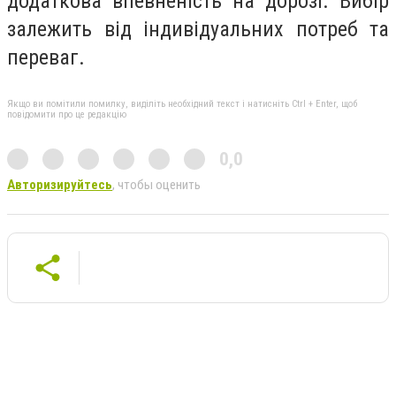
додаткова впевненість на дорозі. Вибір
залежить від індивідуальних потреб та
переваг.
Якщо ви помітили помилку, виділіть необхідний текст і натисніть Ctrl + Enter, щоб
повідомити про це редакцію
0,0
Авторизируйтесь
, чтобы оценить