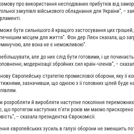
озмову про використання несподіваних прибутків від замо
пільної закупівлі військового обладнання для України", – за
рламенті.
 може бути сильнішого й кращого застосування цих грошей,
зпечнішим місцем для життя". Фон дер Ляєн сказала, що заг
еминучою, але вона не є неможливою".
ребільшувати, але до них слід бути готовими, і це починаєть
оповненні, модернізації збройних сил країн-членів", – сказал
нову Європейську стратегію промислової оборони, яку її ко
ижнями, зазначивши, що однією з її головних цілей буде н
упівлям.
ти розробляти й виробляти наступне покоління переможни
, що протягом наступних п'яти років ми маємо прискорено
ість", – сказала президентка Єврокомісії.
илення європейських зусиль в галузі оборони не зменшить по