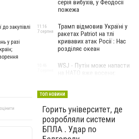
серія вибухів, у Феодосії
пожежа
Трамп відмовив Україні у
 до закупівлі
11:16
7 серпня
ракетах Patriot на тлі
кривавих атак Росії : Нас
ь у разі
розділяє океан
країн;
творення
WSJ - Путін може напасти
10:46
7 серпня
на НАТО вже восени:
розвідка США опублікувала
новий прогноз
ТОП НОВИНИ
Горить університет, де
 оцінити
розробляли системи
БПЛА . Удар по