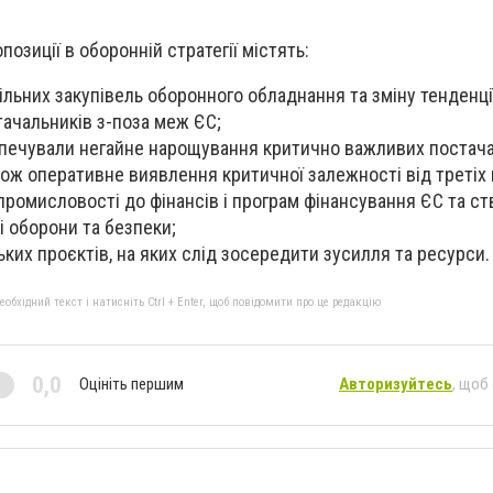
озиції в оборонній стратегії містять:
льних закупівель оборонного обладнання та зміну тенденції
тачальників з-поза меж ЄС;
зпечували негайне нарощування критично важливих постачан
кож оперативне виявлення критичної залежності від третіх 
ромисловості до фінансів і програм фінансування ЄС та с
і оборони та безпеки;
их проєктів, на яких слід зосередити зусилля та ресурси.
бхідний текст і натисніть Ctrl + Enter, щоб повідомити про це редакцію
0,0
Оцініть першим
Авторизуйтесь
, щоб