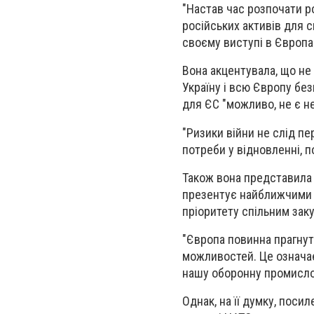
"Настав час розпочати р
російських активів для с
своєму виступі в Європа
Вона акцентувала, що не
Україну і всю Європу бе
для ЄС "можливо, не є н
"Ризики війни не слід пе
потреби у відновленні, п
Також вона представила 
презентує найближчими т
пріоритету спільним зак
"Європа повинна прагну
можливостей. Це означає
нашу оборонну промислов
Однак, на її думку, пос