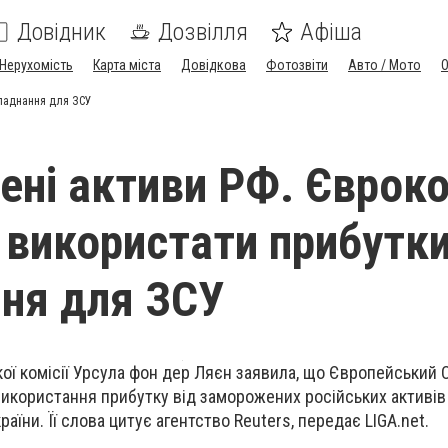
Довідник
Дозвілля
Афіша
Нерухомість
Карта міста
Довідкова
Фотозвіти
Авто / Мото
бладнання для ЗСУ
ні активи РФ. Євроко
 використати прибутки
ня для ЗСУ
ї комісії Урсула фон дер Ляєн заявила, що Європейський 
икористання прибутку від заморожених російських активів 
раїни. Її слова цитує агентство Reuters, передає LIGA.net.