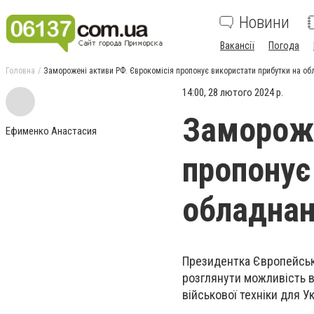
Новини
Вакансії
Погода
Головна
Заморожені активи РФ. Єврокомісія пропонує використати прибутки на о
14:00, 28 лютого 2024 р.
Замороже
Ефименко Анастасия
пропонує
обладнан
Президентка Європейсько
розглянути можливість в
військової техніки для Ук