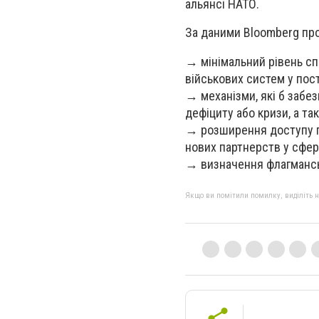
альянсі НАТО.
За даними Bloomberg проп
→ мінімальний рівень спі
військових систем у пос
→ механізми, які б забе
дефіциту або кризи, а та
→ розширення доступу п
нових партнерств у сфер
→ визначення флагманськ
Якщо ви помітили помилку, виділіть нео