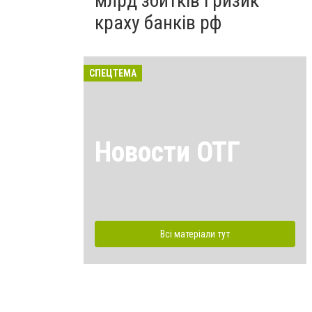
млрд збитків і ризик
краху банків рф
СПЕЦТЕМА
Новости ОТГ
Всі матеріали тут