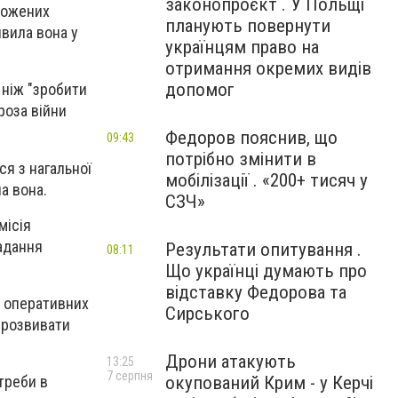
законопроєкт . У Польщі
рожених
планують повернути
явила вона у
українцям право на
отримання окремих видів
допомог
 ніж "зробити
роза війни
Федоров пояснив, що
09:43
потрібно змінити в
ся з нагальної
мобілізації . «200+ тисяч у
а вона.
СЗЧ»
місія
адання
Результати опитування .
08:11
Що українці думають про
відставку Федорова та
х оперативних
Сирського
 розвивати
Дрони атакують
13:25
7 серпня
окупований Крим - у Керчі
треби в