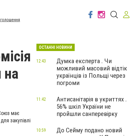
Оголошення
ОСТАННІ НОВИНИ
місія
Думка експерта . Чи
12:43
можливий масовий відтік
 на
українців із Польщі через
погроми
Антисанітарія в укриттях .
11:42
56% шкіл України не
Союз має
пройшли санперевірку
для закупівлі
До Сейму подано новий
10:59