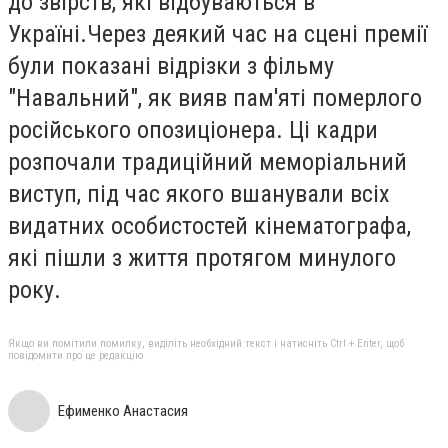
до звірств, які відбуваються в
Україні.Через деякий час на сцені премії
були показані відрізки з фільму
"Навальний", як вияв пам'яті померлого
російського опозиціонера. Ці кадри
розпочали традиційний меморіальний
виступ, під час якого вшанували всіх
видатних особистостей кінематографа,
які пішли з життя протягом минулого
року.
Якщо ви помітили помилку, виділіть необхідний текст і натисніть Ctrl + Enter, щоб
повідомити про це редакцію
Ефименко Анастасия