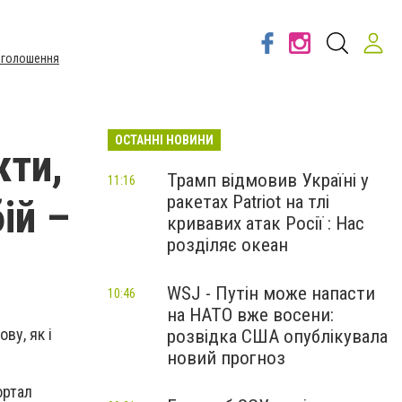
Оголошення
ОСТАННІ НОВИНИ
кти,
Трамп відмовив Україні у
11:16
ракетах Patriot на тлі
ій –
кривавих атак Росії : Нас
розділяє океан
WSJ - Путін може напасти
10:46
на НАТО вже восени:
ву, як і
розвідка США опублікувала
новий прогноз
ортал