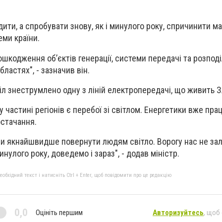
дити, а спробувати знову, як і минулого року, спричинити 
еми країни.
ошкодження об’єктів генерації, системи передачі та розпод
бластях", - зазначив він.
ріл знеструмлено одну з ліній електропередачі, що живить 
 частині регіонів є перебої зі світлом. Енергетики вже пр
стачання.
и якнайшвидше повернути людям світло. Ворогу нас не зал
нулого року, доведемо і зараз", - додав міністр.
бхідний текст і натисніть Ctrl + Enter, щоб повідомити про це редакцію
0,0
Оцініть першим
Авторизуйтесь
, щоб