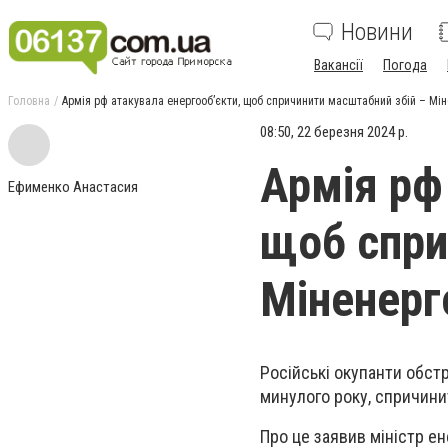
Новини
Вакансії
Погода
Головна
Армія рф атакувала енергооб’єкти, щоб спричинити масштабний збій – Мін
08:50, 22 березня 2024 р.
Армія рф
Ефименко Анастасия
щоб спри
Міненерг
Російські окупанти обстр
минулого року, спричини
Про це заявив міністр е