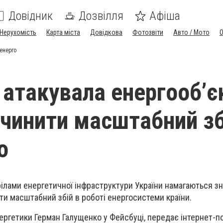
Довідник
Дозвілля
Афіша
Нерухомість
Карта міста
Довідкова
Фотозвіти
Авто / Мото
енерго
 атакувала енергооб’є
чинити масштабний зб
о
ілами енергетичної інфраструктури України намагаються зно
ти масштабний збій в роботі енергосистеми країни.
нергетики Герман Галущенко у Фейсбуці, передає інтернет-п