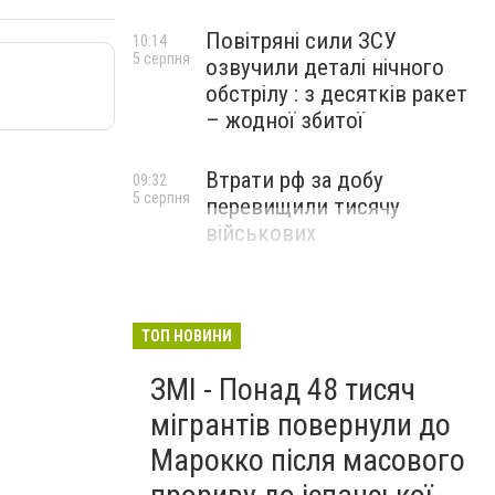
Повітряні сили ЗСУ
10:14
5 серпня
озвучили деталі нічного
обстрілу : з десятків ракет
– жодної збитої
Втрати рф за добу
09:32
5 серпня
перевищили тисячу
військових
ТОП НОВИНИ
ЗМІ - Понад 48 тисяч
мігрантів повернули до
Марокко після масового