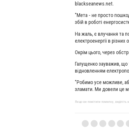
blackseanews.net.
"Мета - не просто пошко
збій в роботі енергосист
На жаль, є влучання та п
електроенергії в різних о
Окрім цього, через обст
Галущенко зауважив, що у
відновленням електропо
"Робимо усе можливе, аб
зламати. Ми довели це ми
Якщо ви помітили помилку, виділіть нео