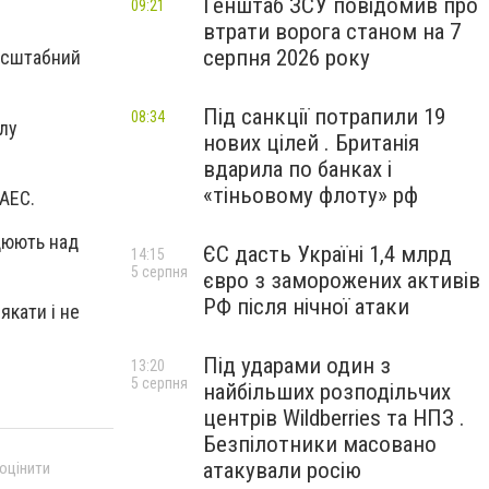
Генштаб ЗСУ повідомив про
09:21
втрати ворога станом на 7
серпня 2026 року
масштабний
Під санкції потрапили 19
08:34
ілу
нових цілей . Британія
вдарила по банках і
«тіньовому флоту» рф
ЗАЕС.
ацюють над
ЄС дасть Україні 1,4 млрд
14:15
5 серпня
євро з заморожених активів
РФ після нічної атаки
якати і не
Під ударами один з
13:20
5 серпня
найбільших розподільчих
центрів Wildberries та НПЗ .
Безпілотники масовано
атакували росію
 оцінити