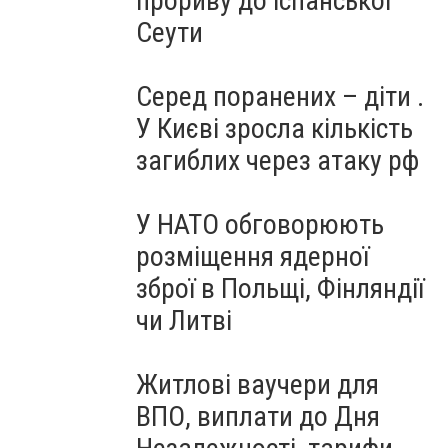
прориву до іспанської
Сеути
Серед поранених – діти .
У Києві зросла кількість
загиблих через атаку рф
У НАТО обговорюють
розміщення ядерної
зброї в Польщі, Фінляндії
чи Литві
Житлові ваучери для
ВПО, виплати до Дня