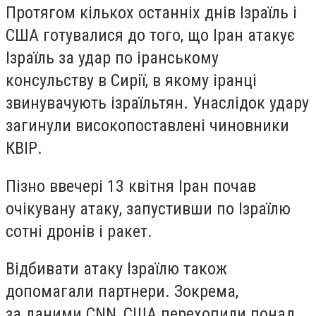
Протягом кількох останніх днів Ізраїль і
США готувалися до того, що Іран атакує
Ізраїль за удар по іранському
консульству в Сирії, в якому іранці
звинувачують ізраїльтян. Унаслідок удару
загинули високопоставлені чиновники
КВІР.
Пізно ввечері 13 квітня Іран почав
очікувану атаку, запустивши по Ізраїлю
сотні дронів і ракет.
Відбивати атаку Ізраїлю також
допомагали партнери. Зокрема,
за даними CNN, США перехопили понад