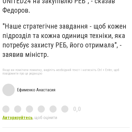
UNITED24 на закупівлю РЕБ", - сказав
Федоров.
"Наше стратегічне завдання - щоб кожен
підрозділ та кожна одиниця техніки, яка
потребує захисту РЕБ, його отримала", -
заявив міністр.
Якщо ви помітили помилку, виділіть необхідний текст і натисніть Ctrl + Enter, щоб
повідомити про це редакцію
Ефименко Анастасия
0,0
Авторизуйтесь
, щоб оцінити