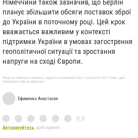
Німеччини також зазначив, що Берлін
п
ланує збільшити обсяги поставок зброї
до України
в поточному році. Цей крок
вважається важливим у контексті
підтримки України в умовах загострення
геополітичної ситуації та
зростання
напруги на сході Європи.
Якщо ви помітили помилку, виділіть необхідний текст і натисніть Ctrl + Enter, щоб
повідомити про це редакцію
Ефименко Анастасия
0,0
Авторизуйтесь
, щоб оцінити