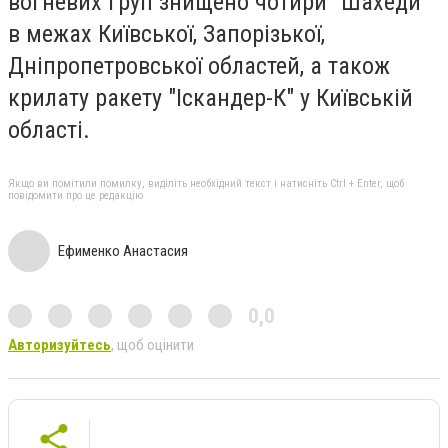
вогневих груп знищено чотири "Шахеди"
в межах Київської, Запорізької,
Дніпропетровської областей, а також
крилату ракету "Іскандер-К" у Київській
області.
Якщо ви помітили помилку, виділіть необхідний текст і натисніть Ctrl + Enter, щоб
повідомити про це редакцію
Ефименко Анастасия
0,0
Авторизуйтесь
, щоб оцінити