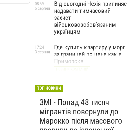
Від сьогодні Чехія припиняє
08:59
5 серпня
надавати тимчасовий
захист
військовозобов’язаним
українцям
Где купить квартиру у моря
17:24
3 серпня
за границей по цене как в
Приморске
НОВИНИ КОМПАНІЙ
ТОП НОВИНИ
ЗМІ - Понад 48 тисяч
мігрантів повернули до
Марокко після масового