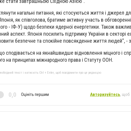
же стати завтрашньою Східною Азією".
глянути нагальні питання, які стосуються життя і джерел д
. Японія, як співголова, братиме активну участь в обговоренн
го - ІФ-У) щодо безпеки ядерної енергетики. Також важли
ний аспект. Японія посилить підтримку України в секторі е
новити безпечне та спокійне повсякденне життя людей", - з
 що сподівається на якнайшвидше відновлення міцного і с
ого на принципах міжнародного права і Статуту ООН.
бхідний текст і натисніть Ctrl + Enter, щоб повідомити про це редакцію
0,0
Оцініть першим
Авторизуйтесь
, щоб