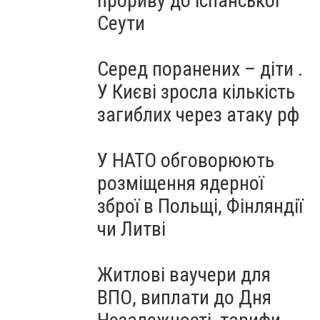
прориву до іспанської
Сеути
Серед поранених – діти .
У Києві зросла кількість
загиблих через атаку рф
У НАТО обговорюють
розміщення ядерної
зброї в Польщі, Фінляндії
чи Литві
Житлові ваучери для
ВПО, виплати до Дня