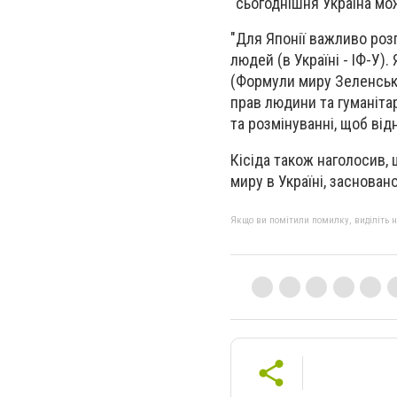
"сьогоднішня Україна мо
"Для Японії важливо роз
людей (в Україні - ІФ-У)
(Формули миру Зеленсько
прав людини та гуманітар
та розмінуванні, щоб від
Кісіда також наголосив,
миру в Україні, заснован
Якщо ви помітили помилку, виділіть нео