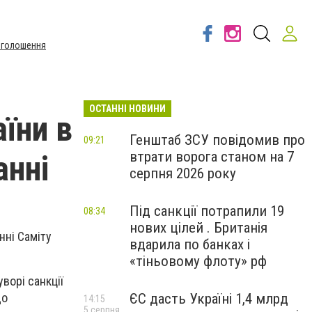
Оголошення
ОСТАННІ НОВИНИ
їни в
Генштаб ЗСУ повідомив про
09:21
втрати ворога станом на 7
анні
серпня 2026 року
Під санкції потрапили 19
08:34
нових цілей . Британія
нні Саміту
вдарила по банках і
«тіньовому флоту» рф
уворі санкції
ЄС дасть Україні 1,4 млрд
що
14:15
5 серпня