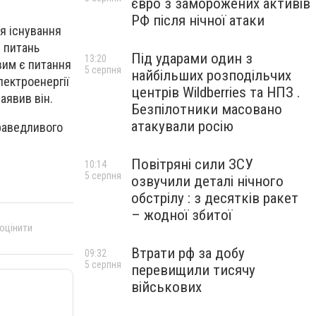
євро з заморожених активів
РФ після нічної атаки
ля існування
і питань
Під ударами один з
13:20
вим є питання
5 серпня
найбільших розподільчих
лектроенергії
центрів Wildberries та НПЗ .
аявив він.
Безпілотники масовано
атакували росію
праведливого
Повітряні сили ЗСУ
10:14
5 серпня
озвучили деталі нічного
обстрілу : з десятків ракет
– жодної збитої
 оцінити
Втрати рф за добу
09:32
5 серпня
перевищили тисячу
військових