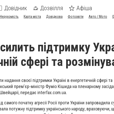
Довідник
Дозвілля
Афіша
Нерухомість
Карта міста
Довідкова
Фотозвіти
Авто / Мото
осилить підтримку Укра
ній сфері та розмінув
и надання своєї підтримки Україні в енергетичній сфері та
онський прем'єр-міністр Фуміо Кішида на пленарному засіда
Швейцарії, передає interfax.com.ua.
ід самого початку агресії Росії проти України запровадила с
увала потужну підтримку українського народу, враховуючи, 