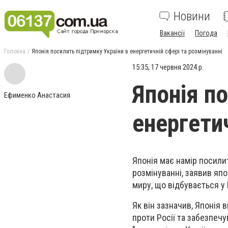
Новини
Вакансії
Погода
Головна
Японія посилить підтримку України в енергетичній сфері та розмінуванні
15:35, 17 червня 2024 р.
Японія п
Ефименко Анастасия
енергетич
Японія має намір посилит
розмінуванні, заявив яп
миру, що відбувається у 
Як він зазначив, Японія в
проти Росії та забезпеч