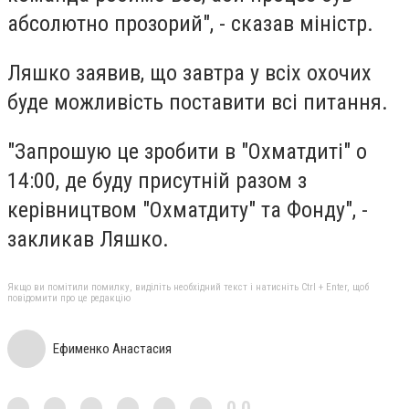
абсолютно прозорий", - сказав міністр.
Ляшко заявив, що завтра у всіх охочих
буде можливість поставити всі питання.
"Запрошую це зробити в "Охматдиті" о
14:00, де буду присутній разом з
керівництвом "Охматдиту" та Фонду", -
закликав Ляшко.
Якщо ви помітили помилку, виділіть необхідний текст і натисніть Ctrl + Enter, щоб
повідомити про це редакцію
Ефименко Анастасия
0,0