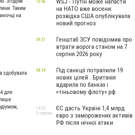
ою. Згодом
WSJ - Путін може напасти
10:46
лини. Таким
на НАТО вже восени:
иночці на
розвідка США опублікувала
новий прогноз
Генштаб ЗСУ повідомив про
09:21
втрати ворога станом на 7
серпня 2026 року
Під санкції потрапили 19
08:34
на здобувала
нових цілей . Британія
вдарила по банках і
«тіньовому флоту» рф
4 для
 лише
одіумом,
ЄС дасть Україні 1,4 млрд
14:15
5 серпня
євро з заморожених активів
РФ після нічної атаки