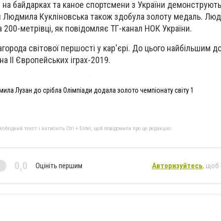
 на байдарках та каное спортсмени з України демонструют
я
Людмила Кукліновська також здобула золоту медаль
. Лю
 200-метрівці, як повідомляє ТГ-канал НОК України.
агорода світової першості у кар'єрі. До цього найбільшим 
а II Європейських іграх-2019.
ила Лузан до срібла Олімпіади додала золото чемпіонату світу 1
бхідний текст і натисніть Ctrl + Enter, щоб повідомити про це редакцію
0,0
Оцініть першим
Авторизуйтесь
, щоб