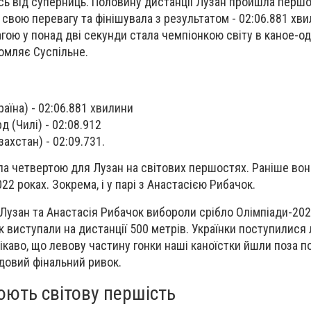
ись від суперниць. Половину дистанції Лузан пройшла перш
 свою перевагу та фінішувала з результатом -
02:06.881
хви
ою у понад дві секунди стала чемпіонкою світу в каное-од
домляє Суспільне.
аїна) -
02:06.881 хвилини
 (Чилі) - 02:08.912
ахстан) - 02:09.731.
ала четвертою для Лузан на світових першостях. Раніше во
022
роках. Зокрема, і у парі з Анастасією Рибачок.
узан та Анастасія Рибачок
вибороли срібло Олімпіади-202
к виступали на дистанції 500 метрів. Українки поступилися
каво, що левову частину гонки наші каноїстки йшли поза п
довий фінальний ривок.
юють світову першість