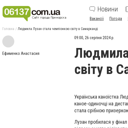
Новини
Вакансії
Погода
Головна
Людмила Лузан стала чемпіонкою світу в Самарканді
09:00, 26 серпня 2024 р.
Людмила 
Ефименко Анастасия
світу в 
Українська каноїстка Л
каное-одиночці на дистан
стала срібною призерко
Лузан пробилася у фінал 