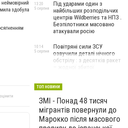
ь неймовірний
Під ударами один з
13:20
5 серпня
дмила здобула
найбільших розподільчих
центрів Wildberries та НПЗ .
Безпілотники масовано
досягненням
атакували росію
Повітряні сили ЗСУ
10:14
5 серпня
озвучили деталі нічного
обстрілу : з десятків ракет
– жодної збитої
ТОП НОВИНИ
 оцінити
ЗМІ - Понад 48 тисяч
мігрантів повернули до
Марокко після масового