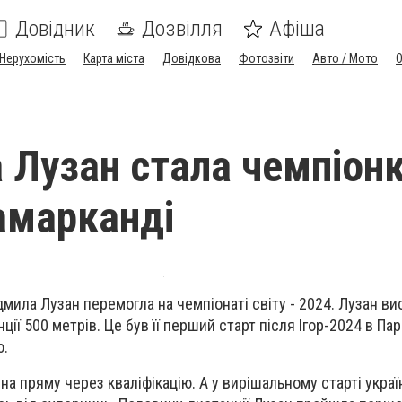
Довідник
Дозвілля
Афіша
Нерухомість
Карта міста
Довідкова
Фотозвіти
Авто / Мото
Лузан стала чемпіон
Самарканді
юдмила Лузан
перемогла на чемпіонаті світу - 2024
. Лузан ви
ції 500 метрів. Це був її перший старт після Ігор-2024 в Пар
ю.
на пряму через кваліфікацію. А у вирішальному старті украї