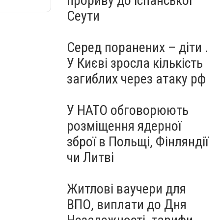
прориву до іспанської
Сеути
Серед поранених – діти .
У Києві зросла кількість
загиблих через атаку рф
У НАТО обговорюють
розміщення ядерної
зброї в Польщі, Фінляндії
чи Литві
Житлові ваучери для
ВПО, виплати до Дня