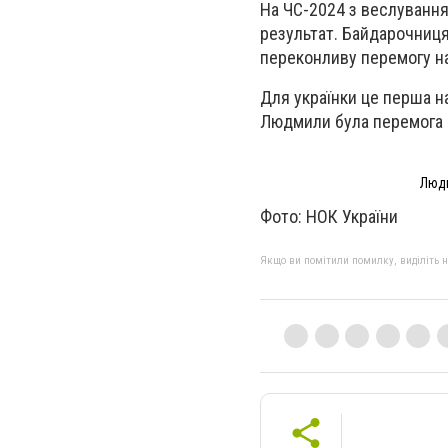
На ЧС-2024 з веслування
результат. Байдарочниц
переконливу перемогу на
Для українки це перша н
Людмили була перемога н
Людм
Фото: НОК України
Якщо ви помітили помилку, виділіть нео