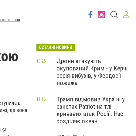
Оголошення
ОСТАННІ НОВИНИ
кою
Дрони атакують
13:25
окупований Крим - у Керчі
серія вибухів, у Феодосії
пожежа
Трамп відмовив Україні у
11:16
ступила в
ракетах Patriot на тлі
ижі, де вона
кривавих атак Росії : Нас
розділяє океан
нка