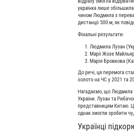
відразу змогла відірват
українка лише збільшила
чином Людмила з переваг
дистанції 500 м, як пові
Фінальні результати:
Людмила Лузан (Укр
Марії Жозе Майльярд
Марія Бровкова (Каз
До речі, ця перемога ст
золото на ЧС у
2021 та 2
Нагадаємо, що
Людмила Л
України. Лузан та Рибачо
представницям Китаю. Ці
однак змогли зробити чу
Українці підкор