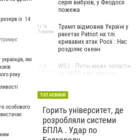
серія вибухів, у Феодосії
пожежа
резерв із 14
Трамп відмовив Україні у
11:16
7 серпня
ракетах Patriot на тлі
ідтримує
кривавих атак Росії : Нас
розділяє океан
країнців, які
WSJ - Путін може напасти
років
10:46
7 серпня
на НАТО вже восени:
ого року.
розвідка США опублікувала
жливості
новий прогноз
ТОП НОВИНИ
ачі особового
Горить університет, де
е вистачає
розробляли системи
БПЛА . Удар по
ьним