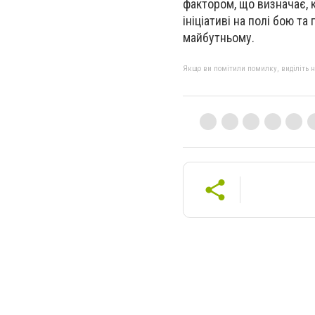
фактором, що визначає, 
ініціативі на полі бою т
майбутньому.
Якщо ви помітили помилку, виділіть нео