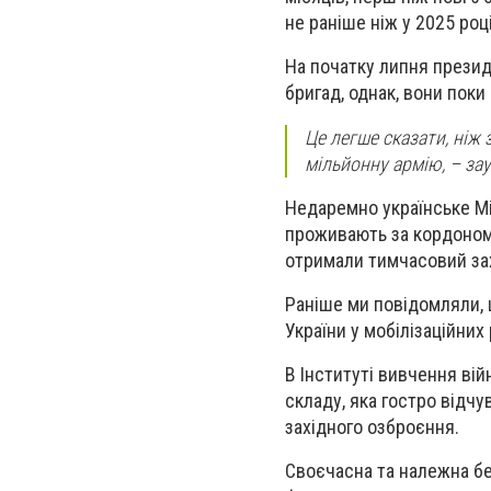
не раніше ніж у 2025 році
На початку липня презид
бригад, однак, вони поки
Це легше сказати, ніж 
мільйонну армію, – за
Недаремно українське Мі
проживають за кордоном. 
отримали тимчасовий зах
Раніше ми повідомляли, 
України у мобілізаційних
В Інституті вивчення ві
складу, яка гостро відчу
західного озброєння.
Своєчасна та належна б