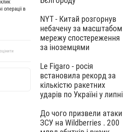
Бєлгороду
иклик
і операції в
NYT - Китай розгорнув
небачену за масштабом
мережу спостереження
за іноземцями
 оцінити
Le Figaro - росія
встановила рекорд за
кількістю ракетних
ударів по Україні у липні
До чого призвели атаки
ЗСУ на Wildberries . 200