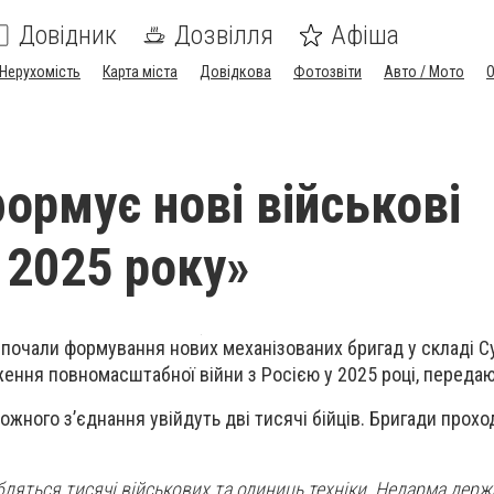
Довідник
Дозвілля
Афіша
Нерухомість
Карта міста
Довідкова
Фотозвіти
Авто / Мото
формує нові військові
 2025 року»
зпочали формування нових механізованих бригад у складі С
ження повномасштабної війни з Росією у 2025 році, передаю
ожного з’єднання увійдуть дві тисячі бійців. Бригади прох
ляться тисячі військових та одиниць техніки. Недарма держ