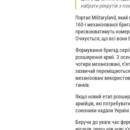
набрати рекрутів з-пом
Портал Militaryland, який
160-ї механізованої бриг
присвоюватимуть номери 
Очікується, що всі вони
Формування бригад серії
розширення армії. З осе
чотири механізовані, п’я
зазвичай переміщаються 
механізовані використов
танків.
Якщо новий етап розшире
армійців, які потребува
союзники надали Україні 
Беручи до уваги час фор
місяців, перш ніж нові з