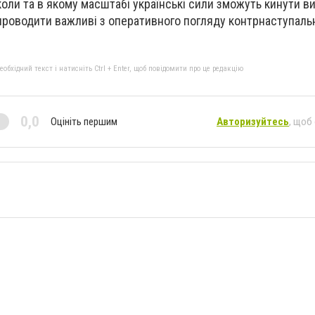
коли та в якому масштабі українські сили зможуть кинути в
а проводити важливі з оперативного погляду контрнаступальн
бхідний текст і натисніть Ctrl + Enter, щоб повідомити про це редакцію
0,0
Оцініть першим
Авторизуйтесь
, щоб