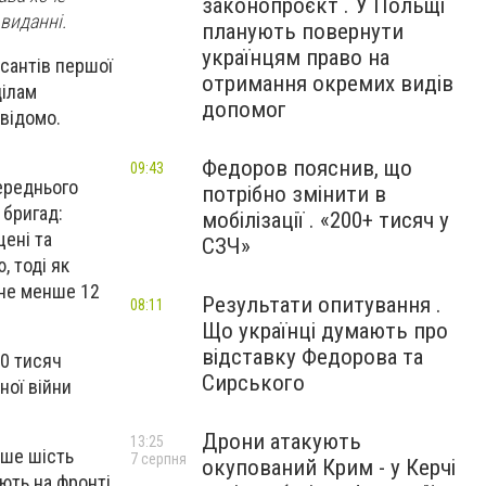
законопроєкт . У Польщі
виданні.
планують повернути
українцям право на
рсантів першої
отримання окремих видів
ділам
допомог
відомо.
Федоров пояснив, що
09:43
ереднього
потрібно змінити в
 бригад:
мобілізації . «200+ тисяч у
щені та
СЗЧ»
, тоді як
 не менше 12
Результати опитування .
08:11
Що українці думають про
відставку Федорова та
20 тисяч
Сирського
ної війни
Дрони атакують
13:25
нше шість
7 серпня
окупований Крим - у Керчі
іють на фронті