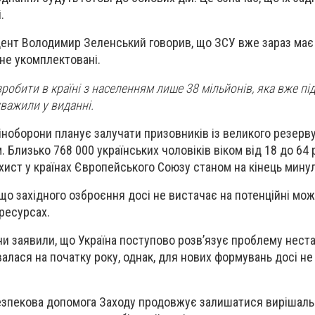
.
ент Володимир Зеленський говорив, що ЗСУ вже зараз має 
 не укомплектовані.
зробити в країні з населенням лише 38 мільйонів, яка вже п
уважили у виданні.
ноборони планує залучати призовників із великого резерву у
Близько 768 000 українських чоловіків віком від 18 до 64 
ист у країнах Європейського Союзу станом на кінець минул
що західного озброєння досі не вистачає на потенційні мо
 ресурсах.
йни заявили, що Україна поступово розв’язує проблему нест
валася на початку року, однак, для нових формувань досі н
езпекова допомога Заходу продовжує залишатися вирішал