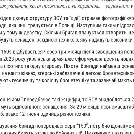
іж українців, котрі проживають за кордоном, – зауважили у 
 відслідковує структуру ЗСУ та їх дії, отримав фотографії ку
ади, яка нині тренується в Польщі. Наступним таким підроз
у тому ж десятку. Скільки бригад планується створити, не
 будуть оснащені західною технікою, яку нададуть союзники.
 160s відбувається через три місяці після завершення поп
ні 2023 року українська армія вже сформувала десять нових
ть піхотних та одну єгерську. Піхотні бригади найменш осна
на вантажівках, єгерські забезпечені легкою бронетехнікою
ують гусеничну та колісну бронетехніку та зазвичай мають
ння армії передбачає такі ж цифри, то ЗСУ знадобляться 
тимуть відповідного оснащення. За 29 місяців повномасштаб
близько 12 тисяч одиниць різної техніки.
мування бригад попередньої серії “150”, потрібно щонайме
’єднання будуть готові до бойових дій. Це означає, що їх зад