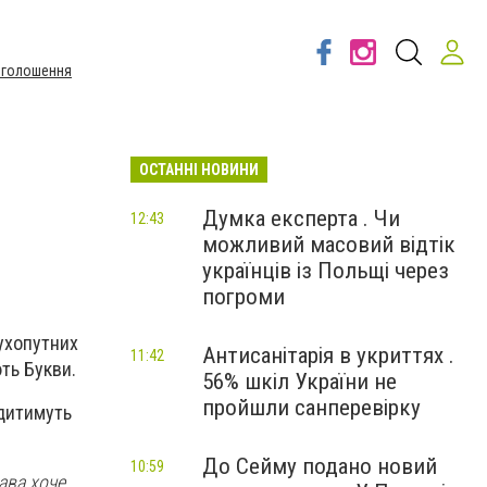
Оголошення
ОСТАННІ НОВИНИ
Думка експерта . Чи
12:43
можливий масовий відтік
українців із Польщі через
погроми
ухопутних
Антисанітарія в укриттях .
11:42
ть Букви.
56% шкіл України не
пройшли санперевірку
одитимуть
До Сейму подано новий
10:59
ава хоче