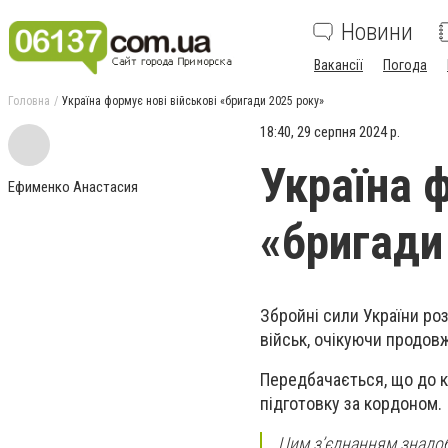
Новини
Вакансії
Погода
Головна
Україна формує нові військові «бригади 2025 року»
18:40, 29 серпня 2024 р.
Україна 
Ефименко Анастасия
«бригади
Збройні сили України ро
військ, очікуючи продов
Передбачається, що до к
підготовку за кордоном.
Цим з’єднанням знадоб