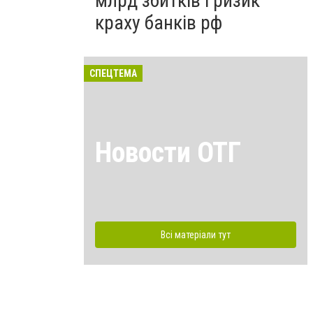
млрд збитків і ризик
краху банків рф
СПЕЦТЕМА
Новости ОТГ
Всі матеріали тут