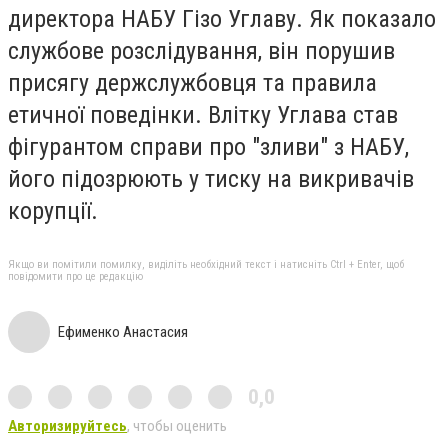
директора НАБУ Гізо Углаву. Як показало
службове розслідування, він порушив
присягу держслужбовця та правила
етичної поведінки. Влітку Углава став
фігурантом справи про "зливи" з НАБУ,
його підозрюють у тиску на викривачів
корупції.
Якщо ви помітили помилку, виділіть необхідний текст і натисніть Ctrl + Enter, щоб
повідомити про це редакцію
Ефименко Анастасия
0,0
Авторизируйтесь
, чтобы оценить