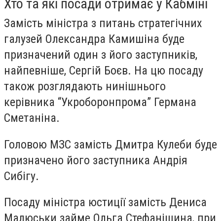
Хто та які посади отримає у Кабміні
Замість міністра з питань стратегічних
галузей
Олександра Камишіна
буде
призначений один з його заступників,
найпевніше,
Сергій Боєв
. На цю посаду
також розглядають нинішнього
керівника “Укроборонпрома”
Германа
Сметаніна
.
Головою МЗС замість
Дмитра Кулеби
буде
призначено його заступника
Андрія
Сибігу
.
Посаду міністра юстиції замість
Дениса
Малюськи
займе
Ольга Стефанішина
, при