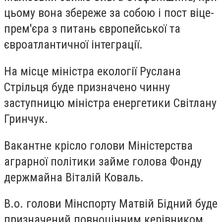
цьому вона збереже за собою і пост віце-
прем'єра з питань європейської та
євроатлантичної інтеграції.
На місце міністра екології
Руслана
Стрільця
буде призначено чинну
заступницю міністра енергетики
Світлану
Гринчук
.
Вакантне крісло голови Міністерства
аграрної політики займе голова Фонду
держмайна
Віталій Коваль
.
В.о. голови Мінспорту
Матвій Бідний
буде
призначений повноцінним керівником