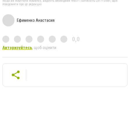
Якщо ви помітили помилку, виділіть необхідний текст і натисніть Ctrl + Enter, щоб
повідомити про це редакцію
Ефименко Анастасия
0,0
Авторизуйтесь
, щоб оцінити