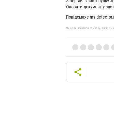
З червня в застосунку «
Оновити документ у заст
Повідомляє ms.detector.
Якщо ви помітили помилку, виділіть нео