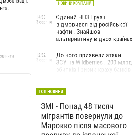
мобілізації.
НОВИНИ КОМПАНІЙ
нта.
Єдиний НПЗ Грузії
14:53
3 серпня
відмовився від російської
нафти . Знайшов
альтернативу в двох країнах
До чого призвели атаки
12:52
 оцінити
3 серпня
ЗСУ на Wildberries . 200 млрд
збитків і ризик краху банків
рф
ТОП НОВИНИ
ЗМІ - Понад 48 тисяч
мігрантів повернули до
Марокко після масового