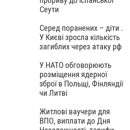
прориву до іспанської
Сеути
Серед поранених – діти .
У Києві зросла кількість
загиблих через атаку рф
У НАТО обговорюють
розміщення ядерної
зброї в Польщі, Фінляндії
чи Литві
Житлові ваучери для
ВПО, виплати до Дня