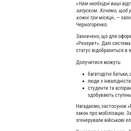
«
Нам необхідні ваші відг
запуском. Хочемо, щоб ук
кожні три місяці
», — заз
Черногоренко.
Зазначено, що для оформ
«Резерв+». Далі система 
статус відобразиться в 
Долучитися можуть:
багатодітні батьки,
люди з інвалідніст
студенти та аспіран
здобувають ступінь 
Нагадаємо, застосунок «
закон про мобілізацію. З
згенерували військові е