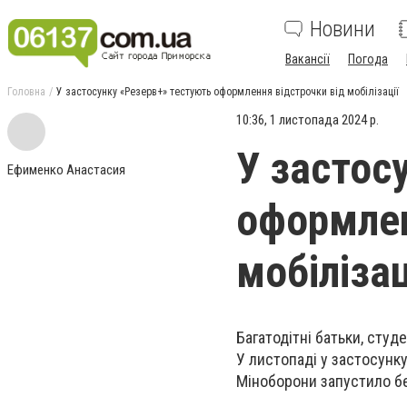
Новини
Вакансії
Погода
Головна
У застосунку «Резерв+» тестують оформлення відстрочки від мобілізації
10:36, 1 листопада 2024 р.
У застос
Ефименко Анастасия
оформлен
мобілізац
Багатодітні батьки, сту
У листопаді у застосунк
Міноборони запустило бе