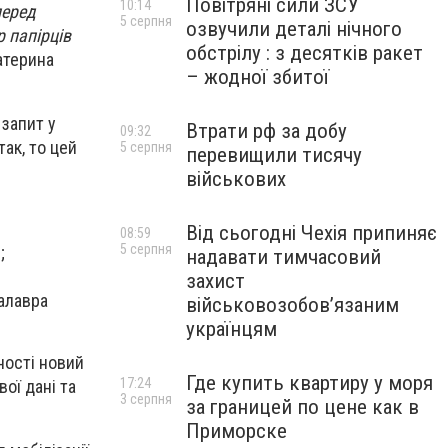
Повітряні сили ЗСУ
10:14
перед
5 серпня
озвучили деталі нічного
р папірців
обстрілу : з десятків ракет
атерина
– жодної збитої
 запит у
Втрати рф за добу
09:32
ак, то цей
5 серпня
перевищили тисячу
військових
Від сьогодні Чехія припиняє
08:59
5 серпня
;
надавати тимчасовий
захист
калавра
військовозобов’язаним
українцям
ності новий
Где купить квартиру у моря
17:24
ої дані та
3 серпня
за границей по цене как в
Приморске