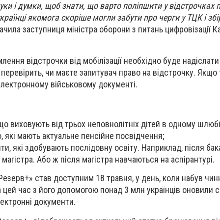
уки і думки, щоб знати, що варто поліпшити у відстрочках 
раїнці якомога скоріше могли забути про черги у ТЦК і збі
начила заступниця міністра оборони з питань цифровізації К
лення відстрочки від мобілізації необхідно буде надіслати
перевірить, чи маєте запитувач право на відстрочку. Якщо т
електронному військовому документі.
 що виховують від трьох неповнолітніх дітей в одному шлюбі
ю, які мають актуальне пенсійне посвідчення;
ти, які здобувають послідовну освіту. Наприклад, після ба
магістра. Або ж після магістра навчаються на аспірантурі.
Резерв+» став доступним 18 травня, у день, коли набув чин
а цей час з його допомогою понад 3 млн українців оновили св
лектронні документи.