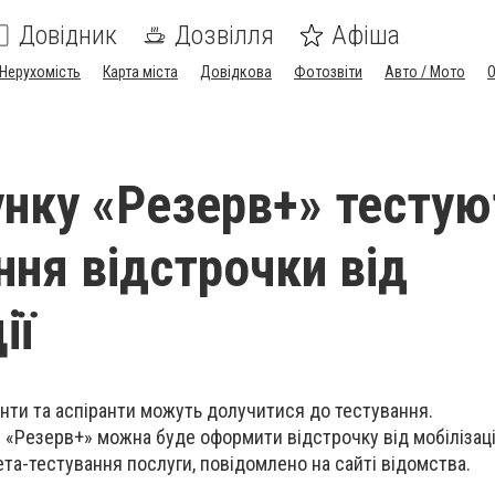
Довідник
Дозвілля
Афіша
Нерухомість
Карта міста
Довідкова
Фотозвіти
Авто / Мото
унку «Резерв+» тестую
ня відстрочки від
ії
денти та аспіранти можуть долучитися до тестування.
у «Резерв+» можна буде оформити відстрочку від мобілізаці
та-тестування послуги, повідомлено на сайті відомства.