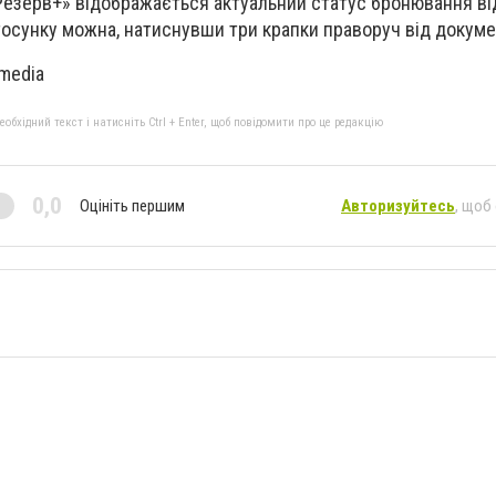
Резерв+» відображається актуальний статус бронювання від 
осунку можна, натиснувши три крапки праворуч від докуме
media
бхідний текст і натисніть Ctrl + Enter, щоб повідомити про це редакцію
0,0
Оцініть першим
Авторизуйтесь
, щоб