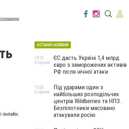
Оголошення
ОСТАННІ НОВИНИ
ть
ЄС дасть Україні 1,4 млрд
14:15
5 серпня
євро з заморожених активів
РФ після нічної атаки
Під ударами один з
13:20
5 серпня
найбільших розподільчих
центрів Wildberries та НПЗ .
Безпілотники масовано
ї онлайн.
атакували росію