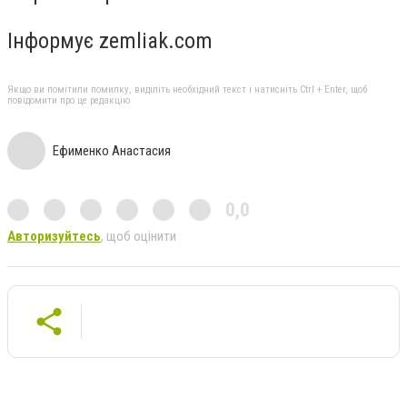
Інформує zemliak.com
Якщо ви помітили помилку, виділіть необхідний текст і натисніть Ctrl + Enter, щоб
повідомити про це редакцію
Ефименко Анастасия
0,0
Авторизуйтесь
, щоб оцінити