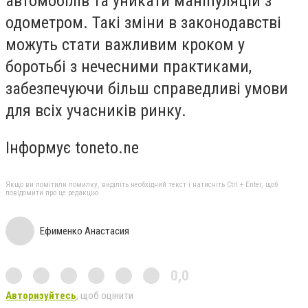
автомобілів та уникати маніпуляцій з
одометром. Такі зміни в законодавстві
можуть стати важливим кроком у
боротьбі з нечесними практиками,
забезпечуючи більш справедливі умови
для всіх учасників ринку.
Інформує toneto.ne
Якщо ви помітили помилку, виділіть необхідний текст і натисніть Ctrl + Enter, щоб
повідомити про це редакцію
Ефименко Анастасия
0,0
Авторизуйтесь
, щоб оцінити