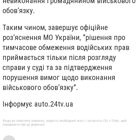
невиконання громадянином військового
обовʼязку.
Таким чином, завершує офіційне
роз’яснення МО України, "рішення про
тимчасове обмеження водійських прав
приймається тільки після розгляду
справи у суді та за підтвердження
порушення вимог щодо виконання
військового обов’язку".
Інформує auto.24tv.ua
Якщо ви помітили помилку, виділіть необхідний текст і натисніть Ctrl + Enter, щоб
повідомити про це редакцію