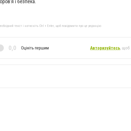
оровʼя і безпека.
бхідний текст і натисніть Ctrl + Enter, щоб повідомити про це редакцію
0,0
Оцініть першим
Авторизуйтесь
, щоб