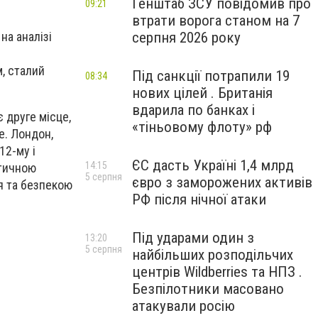
Генштаб ЗСУ повідомив про
09:21
втрати ворога станом на 7
серпня 2026 року
на аналізі
м, сталий
Під санкції потрапили 19
08:34
нових цілей . Британія
вдарила по банках і
 друге місце,
«тіньовому флоту» рф
е. Лондон,
12-му і
ЄС дасть Україні 1,4 млрд
14:15
стичною
5 серпня
євро з заморожених активів
я та безпекою
РФ після нічної атаки
Під ударами один з
13:20
5 серпня
найбільших розподільчих
центрів Wildberries та НПЗ .
Безпілотники масовано
атакували росію