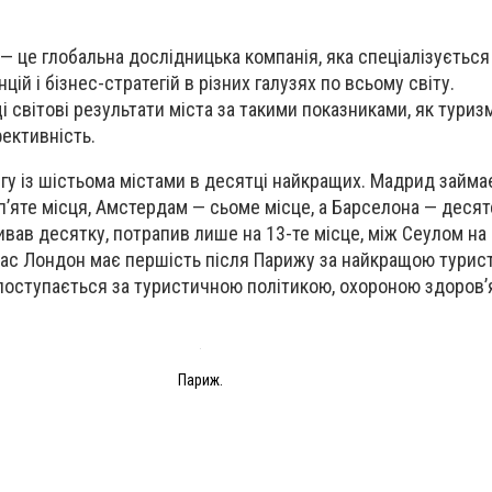
l — це глобальна дослідницька компанія, яка спеціалізується 
цій і бізнес-стратегій в різних галузях по всьому світу.
 світові результати міста за такими показниками, як туриз
фективність.
гу із шістьома містами в десятці найкращих. Мадрид займає
 пʼяте місця, Амстердам — сьоме місце, а Барселона — десят
вав десятку, потрапив лише на 13-те місце, між Сеулом на 
час Лондон має першість після Парижу за найкращою тури
поступається за туристичною політикою, охороною здоровʼ
Париж.