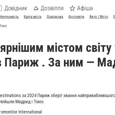
Довідник
Дозвілля
Афіша
Нерухомість
Карта міста
Довідкова
Фотозвіти
Авто / Мото
Токіо
ярнішим містом світу
в Париж . За ним — М
Destinations за 2024 Париж зберіг звання найпривабливішого
увійшли Мадрид і Токіо.
romonitor International