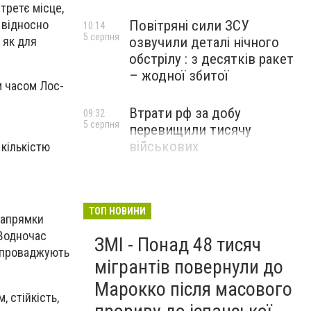
третє місце,
 відносно
Повітряні сили ЗСУ
10:14
5 серпня
 як для
озвучили деталі нічного
обстрілу : з десятків ракет
– жодної збитої
м часом Лос-
Втрати рф за добу
09:32
5 серпня
перевищили тисячу
військових
кількістю
ТОП НОВИНИ
 напрямки
 Водночас
ЗМІ - Понад 48 тисяч
запроваджують
мігрантів повернули до
Марокко після масового
, стійкість,