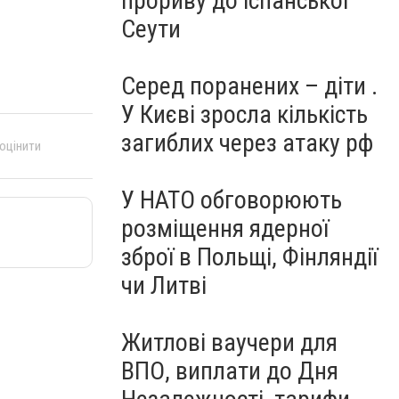
прориву до іспанської
Сеути
Серед поранених – діти .
У Києві зросла кількість
загиблих через атаку рф
 оцінити
У НАТО обговорюють
розміщення ядерної
зброї в Польщі, Фінляндії
чи Литві
Житлові ваучери для
ВПО, виплати до Дня