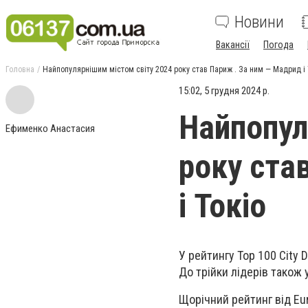
Новини
Вакансії
Погода
Головна
Найпопулярнішим містом світу 2024 року став Париж . За ним — Мадрид і 
15:02, 5 грудня 2024 р.
Найпопул
Ефименко Анастасия
року ста
і Токіо
У рейтингу Top 100 City 
До трійки лідерів також 
Щорічний рейтинг від
Eu