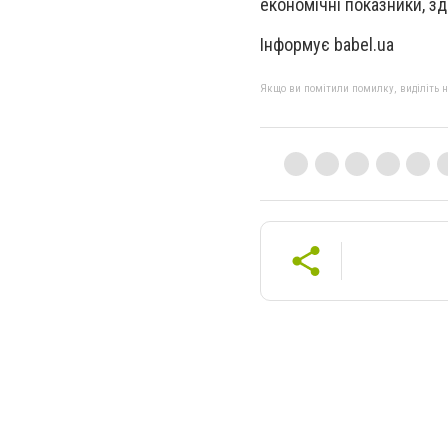
економічні показники, зд
Інформує babel.ua
Якщо ви помітили помилку, виділіть нео