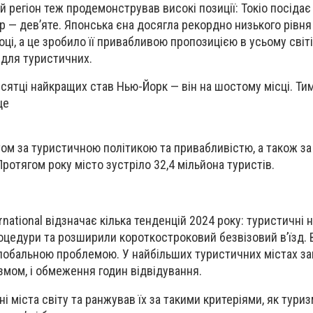
 регіон теж продемонстрував високі позиції: Токіо посідає 
ур — девʼяте. Японська єна досягла рекордно низького рівня
ці, а це зробило її привабливою пропозицією в усьому світі
 для туристичних.
ятці найкращих став Нью-Йорк — він на шостому місці. Ти
це
м за туристичною політикою та привабливістю, а також за 
ротягом року місто зустріло 32,4 мільйона туристів.
rnational відзначає кілька тенденцій 2024 року: туристичні
роцедури та розширили короткостроковий безвізовий в’їзд.
глобальною проблемою. У найбільших туристичних містах 
измом, і обмеження годин відвідування.
 міста світу та ранжував їх за такими критеріями, як туризм