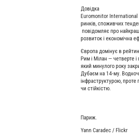
Довідка
Euromonitor Internationa
ринків, споживчих тенден
повідомляє про найкращі
розвиток і економічна е
Європа домінує в рейтин
Рим і Мілан — четверте і
який минулого року закри
Дубаєм на 14-му. Водно
інфраструктурою, проте 
чи стійкістю.
Париж.
Yann Caradec / Flickr