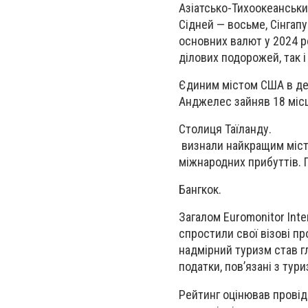
Азіатсько-Тихоокеанський
Сідней — восьме, Сінгап
основних валют у 2024 ро
ділових подорожей, так і
Єдиним містом США в дес
Анджелес зайняв 18 міс
Столиця Таїланду.
визнали найкращим місто
міжнародних прибуттів. П
Бангкок.
Загалом Euromonitor Inte
спростили свої візові п
надмірний туризм став 
податки, повʼязані з тур
Рейтинг оцінював провідні