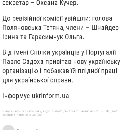
секретар – Оксана Кучер.
До ревізійної комісії увійшли: голова –
Поляновська Тетяна, члени – Шнайдер
Ірина та Гарасимчук Ольга.
Від імені Спілки українців у Португалії
Павло Садоха привітав нову українську
організацію і побажав їй плідної праці
для української справи.
Інформує ukrinform.ua
Якщо ви помітили помилку, виділіть необхідний текст і натисніть Ctrl + Enter, щоб
повідомити про це редакцію